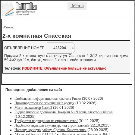
Меню
Главная
->
-
-
2-х комнатная Спасская
ОБЪЯВЛЕНИЕ НОМЕР:
#23204
Продам 2-х комнатную квартиру ул Спасская 4 3/12 кирпичного дома
59,4м2 кух 11м, б/отд., менее 3-х лет в собственности
Телефон
:
ИЗВИНИТЕ, Объявление больше не актуально
Последние добавления на сайт:
Глобальная информационная система Риски
(30.07.2026)
Производственное помещение в аренду
(10.02.2026)
Мини-экскаватор Cat302
(16.01.2026)
Гидравлические дровоколы Захарыч 6 и 9 тонн, электро и бензин
(10.12.2025)
Требуются подрядчики на строительство!
(01.11.2025)
Лед,блоки льда для скульптур, лед строительный
(22.10.2025)
Напишу научную работу. Срочно. Качественно.
(28.09.2025)
"АвтоТехЦентр SP AUTO" в г.Дмитров, улица Водников, 8Ас1