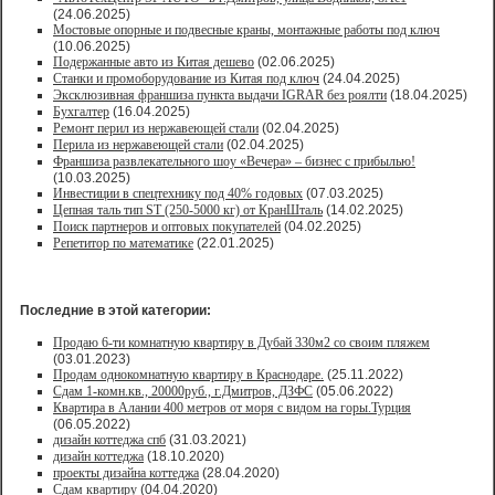
(24.06.2025)
Мостовые опорные и подвесные краны, монтажные работы под ключ
(10.06.2025)
Подержанные авто из Китая дешево
(02.06.2025)
Станки и промоборудование из Китая под ключ
(24.04.2025)
Эксклюзивная франшиза пункта выдачи IGRAR без роялти
(18.04.2025)
Бухгалтер
(16.04.2025)
Ремонт перил из нержавеющей стали
(02.04.2025)
Перила из нержавеющей стали
(02.04.2025)
Франшиза развлекательного шоу «Вечера» – бизнес с прибылью!
(10.03.2025)
Инвестиции в спецтехнику под 40% годовых
(07.03.2025)
Цепная таль тип ST (250-5000 кг) от КранШталь
(14.02.2025)
Поиск партнеров и оптовых покупателей
(04.02.2025)
Репетитор по математике
(22.01.2025)
Последние в этой категории:
Продаю 6-ти комнатную квартиру в Дубай 330м2 со своим пляжем
(03.01.2023)
Продам однокомнатную квартиру в Краснодаре.
(25.11.2022)
Сдам 1-комн.кв., 20000руб., г.Дмитров, ДЗФС
(05.06.2022)
Квартира в Алании 400 метров от моря с видом на горы.Турция
(06.05.2022)
дизайн коттеджа спб
(31.03.2021)
дизайн коттеджа
(18.10.2020)
проекты дизайна коттеджа
(28.04.2020)
Сдам квартиру
(04.04.2020)