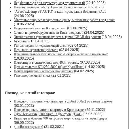
Лед,блоки льда для скульптур, лед строительный
(22.10.2025)
Напишу научную работу. Срочно. Качественно.
(28.09.2025)
"АвтоТехЦентр SP AUTO" в г.Дмитров, улица Водников, 8Ас1
(24.06.2025)
Мостовые опорные и подвесные краны, монтажные работы под ключ
(10.06.2025)
Подержанные авто из Китая дешево
(02.06.2025)
Станки и промоборудование из Китая под ключ
(24.04.2025)
Эксклюзивная франшиза пункта выдачи IGRAR без роялти
(18.04.2025)
Бухгалтер
(16.04.2025)
Ремонт перил из нержавеющей стали
(02.04.2025)
Перила из нержавеющей стали
(02.04.2025)
Франшиза развлекательного шоу «Вечера» – бизнес с прибылью!
(10.03.2025)
Инвестиции в спецтехнику под 40% годовых
(07.03.2025)
Цепная таль тип ST (250-5000 кг) от КранШталь
(14.02.2025)
Поиск партнеров и оптовых покупателей
(04.02.2025)
Репетитор по математике
(22.01.2025)
Последние в этой категории:
Продаю 6-ти комнатную квартиру в Дубай 330м2 со своим пляжем
(03.01.2023)
Продам однокомнатную квартиру в Краснодаре.
(25.11.2022)
Сдам 1-комн.кв., 20000руб., г.Дмитров, ДЗФС
(05.06.2022)
Квартира в Алании 400 метров от моря с видом на горы.Турция
(06.05.2022)
дизайн коттеджа спб
(31.03.2021)