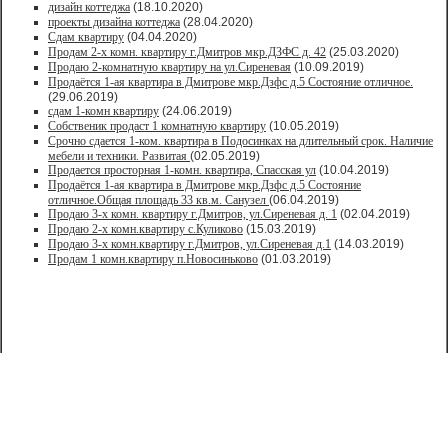
дизайн коттеджа
(18.10.2020)
проекты дизайна коттеджа
(28.04.2020)
Сдам квартиру
(04.04.2020)
Продам 2-х комн. квартиру г.Дмитров мкр.ДЗФС д. 42
(25.03.2020)
Продаю 2-комнатную квартиру на ул.Сиреневая
(10.09.2019)
Продаётся 1-ая квартира в Дмитрове мкр.Дзфс д.5 Состояние отличное.
(29.06.2019)
сдам 1-комн квартиру
(24.06.2019)
Собственик продаст 1 комнатную квартиру
(10.05.2019)
Срочно сдается 1-ком. квартира в Подосинках на длительный срок. Наличие
мебели и техники. Развитая
(02.05.2019)
Продается просторная 1-комн. квартира, Спасская ул
(10.04.2019)
Продаётся 1-ая квартира в Дмитрове мкр.Дзфс д.5 Состояние
отличное.Общая площадь 33 кв.м. Санузел
(06.04.2019)
Продаю 3-х комн. квартиру г.Дмитров, ул.Сиреневая д. 1
(02.04.2019)
Продаю 2-х комн.квартиру с.Куликово
(15.03.2019)
Продаю 3-х комн.квартиру г.Дмитров, ул.Сиреневая д.1
(14.03.2019)
Продам 1 комн.квартиру п.Новосиньково
(01.03.2019)