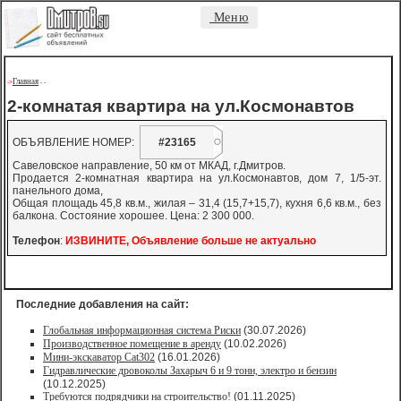
Меню
Главная
->
-
-
2-комнатая квартира на ул.Космонавтов
ОБЪЯВЛЕНИЕ НОМЕР:
#23165
Савеловское направление, 50 км от МКАД, г.Дмитров.
Продается 2-комнатная квартира на ул.Космонавтов, дом 7, 1/5-эт.
панельного дома,
Общая площадь 45,8 кв.м., жилая – 31,4 (15,7+15,7), кухня 6,6 кв.м., без
балкона. Состояние хорошее. Цена: 2 300 000.
Телефон
:
ИЗВИНИТЕ, Объявление больше не актуально
Последние добавления на сайт:
Глобальная информационная система Риски
(30.07.2026)
Производственное помещение в аренду
(10.02.2026)
Мини-экскаватор Cat302
(16.01.2026)
Гидравлические дровоколы Захарыч 6 и 9 тонн, электро и бензин
(10.12.2025)
Требуются подрядчики на строительство!
(01.11.2025)