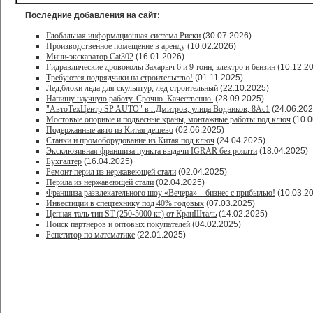
Последние добавления на сайт:
Глобальная информационная система Риски
(30.07.2026)
Производственное помещение в аренду
(10.02.2026)
Мини-экскаватор Cat302
(16.01.2026)
Гидравлические дровоколы Захарыч 6 и 9 тонн, электро и бензин
(10.12.2
Требуются подрядчики на строительство!
(01.11.2025)
Лед,блоки льда для скульптур, лед строительный
(22.10.2025)
Напишу научную работу. Срочно. Качественно.
(28.09.2025)
"АвтоТехЦентр SP AUTO" в г.Дмитров, улица Водников, 8Ас1
(24.06.202
Мостовые опорные и подвесные краны, монтажные работы под ключ
(10.0
Подержанные авто из Китая дешево
(02.06.2025)
Станки и промоборудование из Китая под ключ
(24.04.2025)
Эксклюзивная франшиза пункта выдачи IGRAR без роялти
(18.04.2025)
Бухгалтер
(16.04.2025)
Ремонт перил из нержавеющей стали
(02.04.2025)
Перила из нержавеющей стали
(02.04.2025)
Франшиза развлекательного шоу «Вечера» – бизнес с прибылью!
(10.03.2
Инвестиции в спецтехнику под 40% годовых
(07.03.2025)
Цепная таль тип ST (250-5000 кг) от КранШталь
(14.02.2025)
Поиск партнеров и оптовых покупателей
(04.02.2025)
Репетитор по математике
(22.01.2025)