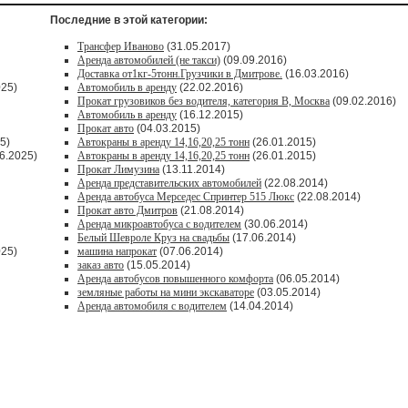
Последние в этой категории:
Трансфер Иваново
(31.05.2017)
Аренда автомобилей (не такси)
(09.09.2016)
Доставка от1кг-5тонн.Грузчики в Дмитрове.
(16.03.2016)
025)
Автомобиль в аренду
(22.02.2016)
Прокат грузовиков без водителя, категория В, Москва
(09.02.2016)
Автомобиль в аренду
(16.12.2015)
Прокат авто
(04.03.2015)
5)
Автокраны в аренду 14,16,20,25 тонн
(26.01.2015)
6.2025)
Автокраны в аренду 14,16,20,25 тонн
(26.01.2015)
Прокат Лимузина
(13.11.2014)
Аренда представительских автомобилей
(22.08.2014)
Аренда автобуса Мерседес Спринтер 515 Люкс
(22.08.2014)
Прокат авто Дмитров
(21.08.2014)
Аренда микроавтобуса с водителем
(30.06.2014)
Белый Шевроле Круз на свадьбы
(17.06.2014)
025)
машина напрокат
(07.06.2014)
заказ авто
(15.05.2014)
Аренда автобусов повышенного комфорта
(06.05.2014)
земляные работы на мини экскаваторе
(03.05.2014)
Аренда автомобиля с водителем
(14.04.2014)