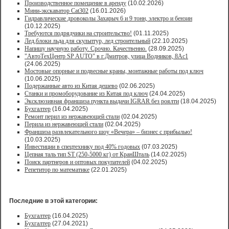
Производственное помещение в аренду
(10.02.2026)
Мини-экскаватор Cat302
(16.01.2026)
Гидравлические дровоколы Захарыч 6 и 9 тонн, электро и бензин
(10.12.2025)
Требуются подрядчики на строительство!
(01.11.2025)
Лед,блоки льда для скульптур, лед строительный
(22.10.2025)
Напишу научную работу. Срочно. Качественно.
(28.09.2025)
"АвтоТехЦентр SP AUTO" в г.Дмитров, улица Водников, 8Ас1
(24.06.2025)
Мостовые опорные и подвесные краны, монтажные работы под ключ
(10.06.2025)
Подержанные авто из Китая дешево
(02.06.2025)
Станки и промоборудование из Китая под ключ
(24.04.2025)
Эксклюзивная франшиза пункта выдачи IGRAR без роялти
(18.04.2025)
Бухгалтер
(16.04.2025)
Ремонт перил из нержавеющей стали
(02.04.2025)
Перила из нержавеющей стали
(02.04.2025)
Франшиза развлекательного шоу «Вечера» – бизнес с прибылью!
(10.03.2025)
Инвестиции в спецтехнику под 40% годовых
(07.03.2025)
Цепная таль тип ST (250-5000 кг) от КранШталь
(14.02.2025)
Поиск партнеров и оптовых покупателей
(04.02.2025)
Репетитор по математике
(22.01.2025)
Последние в этой категории:
Бухгалтер
(16.04.2025)
Бухгалтер
(27.04.2021)