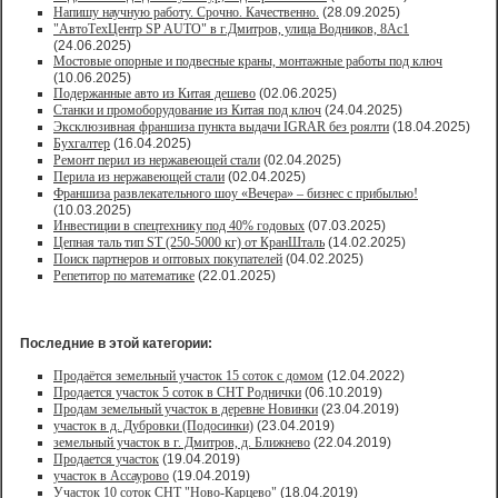
Напишу научную работу. Срочно. Качественно.
(28.09.2025)
"АвтоТехЦентр SP AUTO" в г.Дмитров, улица Водников, 8Ас1
(24.06.2025)
Мостовые опорные и подвесные краны, монтажные работы под ключ
(10.06.2025)
Подержанные авто из Китая дешево
(02.06.2025)
Станки и промоборудование из Китая под ключ
(24.04.2025)
Эксклюзивная франшиза пункта выдачи IGRAR без роялти
(18.04.2025)
Бухгалтер
(16.04.2025)
Ремонт перил из нержавеющей стали
(02.04.2025)
Перила из нержавеющей стали
(02.04.2025)
Франшиза развлекательного шоу «Вечера» – бизнес с прибылью!
(10.03.2025)
Инвестиции в спецтехнику под 40% годовых
(07.03.2025)
Цепная таль тип ST (250-5000 кг) от КранШталь
(14.02.2025)
Поиск партнеров и оптовых покупателей
(04.02.2025)
Репетитор по математике
(22.01.2025)
Последние в этой категории:
Продаётся земельный участок 15 соток с домом
(12.04.2022)
Продается участок 5 соток в СНТ Роднички
(06.10.2019)
Продам земельный участок в деревне Новинки
(23.04.2019)
участок в д. Дубровки (Подосинки)
(23.04.2019)
земельный участок в г. Дмитров, д. Ближнево
(22.04.2019)
Продается участок
(19.04.2019)
участок в Ассаурово
(19.04.2019)
Участок 10 соток СНТ "Ново-Карцево"
(18.04.2019)