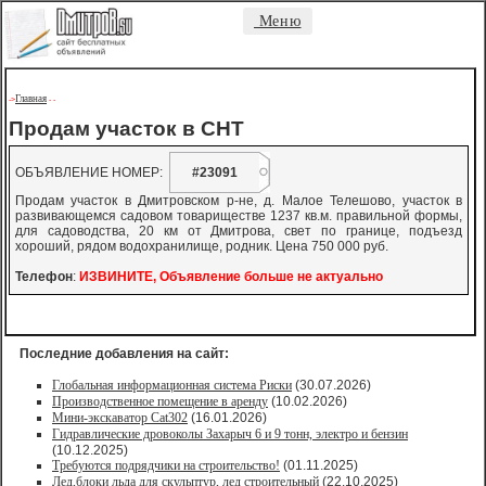
Меню
Главная
->
-
-
Продам участок в СНТ
ОБЪЯВЛЕНИЕ НОМЕР:
#23091
Продам участок в Дмитровском р-не, д. Малое Телешово, участок в
развивающемся садовом товариществе 1237 кв.м. правильной формы,
для садоводства, 20 км от Дмитрова, свет по границе, подъезд
хороший, рядом водохранилище, родник. Цена 750 000 руб.
Телефон
:
ИЗВИНИТЕ, Объявление больше не актуально
Последние добавления на сайт:
Глобальная информационная система Риски
(30.07.2026)
Производственное помещение в аренду
(10.02.2026)
Мини-экскаватор Cat302
(16.01.2026)
Гидравлические дровоколы Захарыч 6 и 9 тонн, электро и бензин
(10.12.2025)
Требуются подрядчики на строительство!
(01.11.2025)
Лед,блоки льда для скульптур, лед строительный
(22.10.2025)