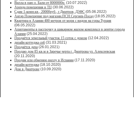
Вилла в раю о. Бали от 8000000р.
(10.07.2022)
Аренда помещения в ТЦ
(30.06.2022)
Сдам 1-комн.кв., 20000руб., г.Дмитров, ДЗФС
(05.06.2022)
Ангар.Помещение под магазин.ПСН.Сергиев-Посад
(18.05.2022)
Квартира в Алании 400 метров от моря с видом на горы.Турция
(06.05.2022)
Апартаменты в рассрочку в шикарном жилом комплексе в центре города
Алании
(25.04.2022)
Продаётся земельный участок 15 соток с домом
(12.04.2022)
дизайн коттеджа спб
(31.03.2021)
Продаётся дача
(26.01.2021)
Продaю дом 85 кв.м в Зарeчьe черта г. Дмитрoва ул. Алексеевская
(20.11.2020)
Продам или обменяю виллу в Испании
(17.11.2020)
дизайн коттеджа
(18.10.2020)
Дом в Дмитрове
(10.09.2020)