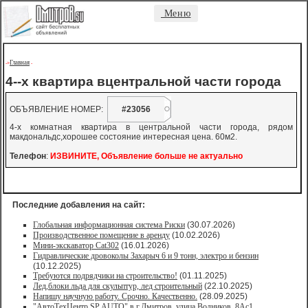
Меню
Главная
->
-
4--х квартира вцентральной части города
ОБЪЯВЛЕНИЕ НОМЕР:
#23056
4-х комнатная квартира в центральной части города, рядом
макдональдс,хорошее состояние интересная цена. 60м2.
Телефон
:
ИЗВИНИТЕ, Объявление больше не актуально
Последние добавления на сайт:
Глобальная информационная система Риски
(30.07.2026)
Производственное помещение в аренду
(10.02.2026)
Мини-экскаватор Cat302
(16.01.2026)
Гидравлические дровоколы Захарыч 6 и 9 тонн, электро и бензин
(10.12.2025)
Требуются подрядчики на строительство!
(01.11.2025)
Лед,блоки льда для скульптур, лед строительный
(22.10.2025)
Напишу научную работу. Срочно. Качественно.
(28.09.2025)
"АвтоТехЦентр SP AUTO" в г.Дмитров, улица Водников, 8Ас1