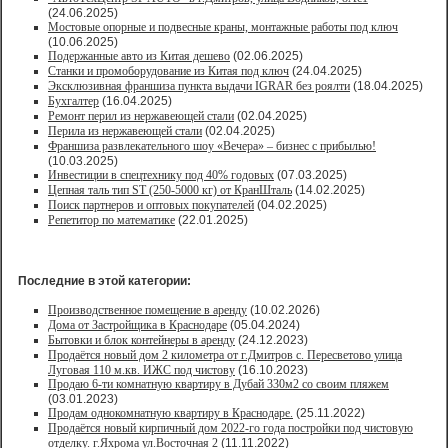
(24.06.2025)
Мостовые опорные и подвесные краны, монтажные работы под ключ
(10.06.2025)
Подержанные авто из Китая дешево
(02.06.2025)
Станки и промоборудование из Китая под ключ
(24.04.2025)
Эксклюзивная франшиза пункта выдачи IGRAR без роялти
(18.04.2025)
Бухгалтер
(16.04.2025)
Ремонт перил из нержавеющей стали
(02.04.2025)
Перила из нержавеющей стали
(02.04.2025)
Франшиза развлекательного шоу «Вечера» – бизнес с прибылью!
(10.03.2025)
Инвестиции в спецтехнику под 40% годовых
(07.03.2025)
Цепная таль тип ST (250-5000 кг) от КранШталь
(14.02.2025)
Поиск партнеров и оптовых покупателей
(04.02.2025)
Репетитор по математике
(22.01.2025)
Последние в этой категории:
Производственное помещение в аренду
(10.02.2026)
Дома от Застройщика в Краснодаре
(05.04.2024)
Бытовки и блок контейнеры в аренду
(24.12.2023)
Продаётся новый дом 2 километра от г.Дмитров с. Пересветово улица
Луговая 110 м.кв. ИЖС под чистову
(16.10.2023)
Продаю 6-ти комнатную квартиру в Дубай 330м2 со своим пляжем
(03.01.2023)
Продам однокомнатную квартиру в Краснодаре.
(25.11.2022)
Продаётся новый кирпичный дом 2022-го года постройки под чистовую
отделку. г.Яхрома ул.Восточная 2
(11.11.2022)