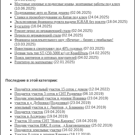
Мостовые опорные и подвесные краны, монтажные работы под ключ
(10.06.2025)
Подержанные авто из Китая дешево
(02.06.2025)
Станки и промоборудование из Китая под ключ
(24.04.2025)
Эксклюзивная франшиза пункта выдачи IGRAR без роялти
(18.04.2025)
Бухгалтер
(16.04.2025)
Ремонт перил из нержавеющей стали
(02.04.2025)
Перила из нержавеющей стали
(02.04.2025)
Франшиза развлекательного шоу «Вечера» – бизнес с прибылью!
(10.03.2025)
Инвестиции в спецтехнику под 40% годовых
(07.03.2025)
Цепная таль тип ST (250-5000 кг) от КранШталь
(14.02.2025)
Поиск партнеров и оптовых покупателей
(04.02.2025)
Репетитор по математике
(22.01.2025)
Последние в этой категории:
Продаётся земельный участок 15 соток с домом
(12.04.2022)
Продается участок 5 соток в СНТ Роднички
(06.10.2019)
Продам земельный участок в деревне Новинки
(23.04.2019)
участок в д. Дубровки (Подосинки)
(23.04.2019)
земельный участок в г. Дмитров, д. Ближнево
(22.04.2019)
Продается участок
(19.04.2019)
участок в Ассаурово
(19.04.2019)
Участок 10 соток СНТ "Ново-Карцево"
(18.04.2019)
Продам участок ИЖС 8 соток , д.Благовещенское
(25.02.2019)
Продаются земельные участки
(16.02.2019)
Участок 8 соток в деревне Каменка
(18.12.2018)