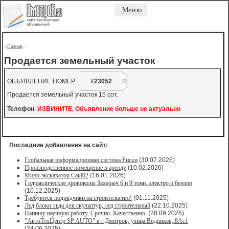
Меню
Главная
->
-
-
Продается земельный участок
ОБЪЯВЛЕНИЕ НОМЕР:
#23052
Продается земельный участок 15 сот.
Телефон
:
ИЗВИНИТЕ, Объявление больше не актуально
Последние добавления на сайт:
Глобальная информационная система Риски
(30.07.2026)
Производственное помещение в аренду
(10.02.2026)
Мини-экскаватор Cat302
(16.01.2026)
Гидравлические дровоколы Захарыч 6 и 9 тонн, электро и бензин
(10.12.2025)
Требуются подрядчики на строительство!
(01.11.2025)
Лед,блоки льда для скульптур, лед строительный
(22.10.2025)
Напишу научную работу. Срочно. Качественно.
(28.09.2025)
"АвтоТехЦентр SP AUTO" в г.Дмитров, улица Водников, 8Ас1
(24.06.2025)