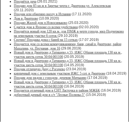
Продаётся дача
(26.01.2021)
Продaю дом 85 кв.м в Зарeчьe черта г. Дмитрoва ул. Алексеевская
(20.11.2020)
Продам или обменяю виллу в Испании
(17.11.2020)
Дом в Дмитрове
(10.09.2020)
Продаю Жилой дом п.Новосиньково
(25.03.2020)
Сдается дом в Яхроме со всеми удобствами
(02.03.2020)
Продаётся новый дом 120 кв.м. для ПМЖ в черте города, мкр Подчерково
на земельном участке 6 соток
(29.10.2019)
Срочно! Продажа дома с баней на 15 сотках
(17.07.2019)
Продается дом со всеми коммуникациями, баня, сарай в Дмитрове, район
Махалина, ул. Песчаная, дом 16
(29.06.2019)
Новый дом в Дмитрове,д.Татищево,д.55, ИЖС,Общая площадь 130 кв.м.,
участок шесть соток 50:04:001100
(20.05.2019)
Новый дом в Дмитрове,д.Татищево,д.55, ИЖС,Общая площадь 130 кв.м.,
участок шесть соток 50:04:001100
(14.05.2019)
Продам отличную Дачу с.Рогачево
(23.04.2019)
кирпичный дом с земельным участком ИЖС 5 сот. в Дмитрове
(18.04.2019)
Продам дом рядом с городом, деревня Митькино
(17.04.2019)
Новый дом в Дмитрове,д.Татищево,д.55, ИЖС,Общая площадь 130 кв.м.,
участок шесть соток 50:04:001100
(16.04.2019)
Продается отличный дом в СНТ Ласточка в районе МЖБК
(16.04.2019)
добротный дачный дом в с/т "Лесные Поляны-5"
(15.04.2019)