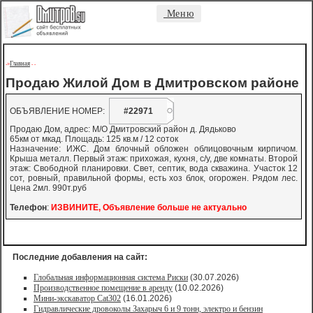
Меню
Главная
->
-
-
Продаю Жилой Дом в Дмитровском районе
ОБЪЯВЛЕНИЕ НОМЕР:
#22971
Продаю Дом, адрес: М/О Дмитровский район д. Дядьково
65км от мкад. Площадь: 125 кв.м / 12 соток
Назначение: ИЖС. Дом блочный обложен облицовочным кирпичом.
Крыша металл. Первый этаж: прихожая, кухня, с/у, две комнаты. Второй
этаж: Свободной планировки. Свет, септик, вода скважина. Участок 12
сот, ровный, правильной формы, есть хоз блок, огорожен. Рядом лес.
Цена 2мл. 990т.руб
Телефон
:
ИЗВИНИТЕ, Объявление больше не актуально
Последние добавления на сайт:
Глобальная информационная система Риски
(30.07.2026)
Производственное помещение в аренду
(10.02.2026)
Мини-экскаватор Cat302
(16.01.2026)
Гидравлические дровоколы Захарыч 6 и 9 тонн, электро и бензин