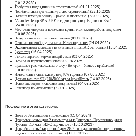
(10.12.2025)
Требуются подрядчики на строительство!
(01.11.2025)
Лед,блоки льда для скульптур, лед строительный
(22.10.2025)
Напишу научную работу. Срочно. Качественно.
(28.09.2025)
"АвтоТехЦентр SP AUTO" в г.Дмитров, улица Водников, 8Ас1
(24.06.2025)
Мостовые опорные и подвесные краны, монтажные работы под ключ
(10.06.2025)
Подержанные авто из Китая дешево
(02.06.2025)
Станки и промоборудование из Китая под ключ
(24.04.2025)
Эксклюзивная франшиза пункта выдачи IGRAR без роялти
(18.04.2025)
Бухгалтер
(16.04.2025)
Ремонт перил из нержавеющей стали
(02.04.2025)
Перила из нержавеющей стали
(02.04.2025)
Франшиза развлекательного шоу «Вечера» – бизнес с прибылью!
(10.03.2025)
Инвестиции в спецтехнику под 40% годовых
(07.03.2025)
Цепная таль тип ST (250-5000 кг) от КранШталь
(14.02.2025)
Поиск партнеров и оптовых покупателей
(04.02.2025)
Репетитор по математике
(22.01.2025)
Последние в этой категории:
Дома от Застройщика в Краснодаре
(05.04.2024)
Продаётся новый дом 2 километра от г.Дмитров с. Пересветово улица
Луговая 110 м.кв. ИЖС под чистову
(16.10.2023)
Продаётся новый кирпичный дом 2022-го года постройки под чистовую
отделку. г.Яхрома ул.Восточная 2
(11.11.2022)