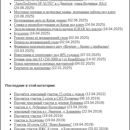
"АвтоТехЦентр SP AUTO" в г.Дмитров, улица Водников, 8Ас1
(24.06.2025)
Мостовые опорные и подвесные краны, монтажные работы под ключ
(10.06.2025)
Подержанные авто из Китая дешево
(02.06.2025)
Станки и промоборудование из Китая под ключ
(24.04.2025)
Эксклюзивная франшиза пункта выдачи IGRAR без роялти
(18.04.2025)
Бухгалтер
(16.04.2025)
Ремонт перил из нержавеющей стали
(02.04.2025)
Перила из нержавеющей стали
(02.04.2025)
Франшиза развлекательного шоу «Вечера» – бизнес с прибылью!
(10.03.2025)
Инвестиции в спецтехнику под 40% годовых
(07.03.2025)
Цепная таль тип ST (250-5000 кг) от КранШталь
(14.02.2025)
Поиск партнеров и оптовых покупателей
(04.02.2025)
Репетитор по математике
(22.01.2025)
Последние в этой категории:
Продаётся земельный участок 15 соток с домом
(12.04.2022)
Продается участок 5 соток в СНТ Роднички
(06.10.2019)
Продам земельный участок в деревне Новинки
(23.04.2019)
участок в д. Дубровки (Подосинки)
(23.04.2019)
земельный участок в г. Дмитров, д. Ближнево
(22.04.2019)
Продается участок
(19.04.2019)
участок в Ассаурово
(19.04.2019)
Участок 10 соток СНТ "Ново-Карцево"
(18.04.2019)
Продам участок ИЖС 8 соток , д.Благовещенское
(25.02.2019)