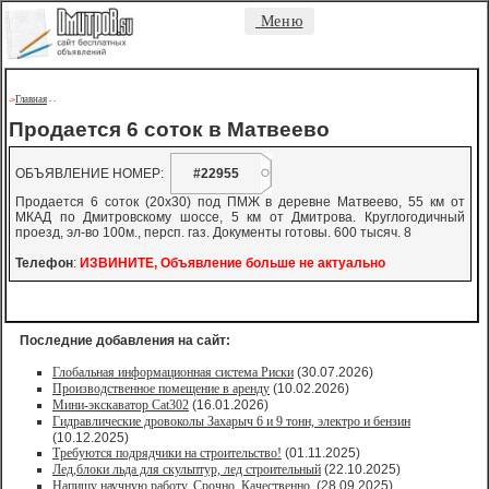
Меню
Главная
->
-
-
Продается 6 соток в Матвеево
ОБЪЯВЛЕНИЕ НОМЕР:
#22955
Продается 6 соток (20х30) под ПМЖ в деревне Матвеево, 55 км от
МКАД по Дмитровскому шоссе, 5 км от Дмитрова. Круглогодичный
проезд, эл-во 100м., персп. газ. Документы готовы. 600 тысяч. 8
Телефон
:
ИЗВИНИТЕ, Объявление больше не актуально
Последние добавления на сайт:
Глобальная информационная система Риски
(30.07.2026)
Производственное помещение в аренду
(10.02.2026)
Мини-экскаватор Cat302
(16.01.2026)
Гидравлические дровоколы Захарыч 6 и 9 тонн, электро и бензин
(10.12.2025)
Требуются подрядчики на строительство!
(01.11.2025)
Лед,блоки льда для скульптур, лед строительный
(22.10.2025)
Напишу научную работу. Срочно. Качественно.
(28.09.2025)