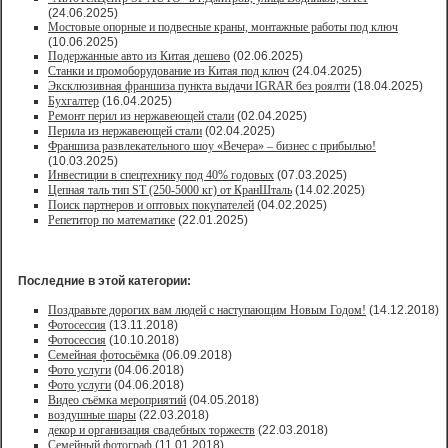
(24.06.2025)
Мостовые опорные и подвесные краны, монтажные работы под ключ
(10.06.2025)
Подержанные авто из Китая дешево
(02.06.2025)
Станки и промоборудование из Китая под ключ
(24.04.2025)
Эксклюзивная франшиза пункта выдачи IGRAR без роялти
(18.04.2025)
Бухгалтер
(16.04.2025)
Ремонт перил из нержавеющей стали
(02.04.2025)
Перила из нержавеющей стали
(02.04.2025)
Франшиза развлекательного шоу «Вечера» – бизнес с прибылью!
(10.03.2025)
Инвестиции в спецтехнику под 40% годовых
(07.03.2025)
Цепная таль тип ST (250-5000 кг) от КранШталь
(14.02.2025)
Поиск партнеров и оптовых покупателей
(04.02.2025)
Репетитор по математике
(22.01.2025)
Последние в этой категории:
Поздравьте дорогих вам людей с наступающим Новым Годом!
(14.12.2018)
Фотосессия
(13.11.2018)
Фотосессия
(10.10.2018)
Семейная фотосьёмка
(06.09.2018)
Фото услуги
(04.06.2018)
Фото услуги
(04.06.2018)
Видео съёмка мероприятий
(04.05.2018)
воздушные шары
(22.03.2018)
декор и организация свадебных торжеств
(22.03.2018)
Семейный фотограф
(11.01.2018)