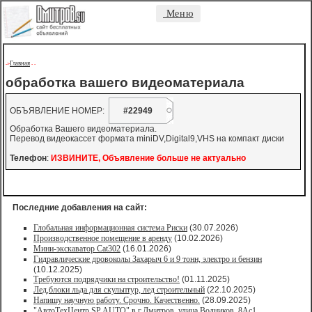
Меню
Главная
->
-
-
обработка вашего видеоматериала
ОБЪЯВЛЕНИЕ НОМЕР:
#22949
Обработка Вашего видеоматериала.
Перевод видеокассет формата miniDV,Digital9,VHS на компакт диски
Телефон
:
ИЗВИНИТЕ, Объявление больше не актуально
Последние добавления на сайт:
Глобальная информационная система Риски
(30.07.2026)
Производственное помещение в аренду
(10.02.2026)
Мини-экскаватор Cat302
(16.01.2026)
Гидравлические дровоколы Захарыч 6 и 9 тонн, электро и бензин
(10.12.2025)
Требуются подрядчики на строительство!
(01.11.2025)
Лед,блоки льда для скульптур, лед строительный
(22.10.2025)
Напишу научную работу. Срочно. Качественно.
(28.09.2025)
"АвтоТехЦентр SP AUTO" в г.Дмитров, улица Водников, 8Ас1