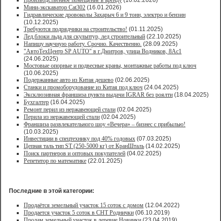
Производственное помещение в аренду
(10.02.2026)
Мини-экскаватор Cat302
(16.01.2026)
Гидравлические дровоколы Захарыч 6 и 9 тонн, электро и бензин
(10.12.2025)
Требуются подрядчики на строительство!
(01.11.2025)
Лед,блоки льда для скульптур, лед строительный
(22.10.2025)
Напишу научную работу. Срочно. Качественно.
(28.09.2025)
"АвтоТехЦентр SP AUTO" в г.Дмитров, улица Водников, 8Ас1
(24.06.2025)
Мостовые опорные и подвесные краны, монтажные работы под ключ
(10.06.2025)
Подержанные авто из Китая дешево
(02.06.2025)
Станки и промоборудование из Китая под ключ
(24.04.2025)
Эксклюзивная франшиза пункта выдачи IGRAR без роялти
(18.04.2025)
Бухгалтер
(16.04.2025)
Ремонт перил из нержавеющей стали
(02.04.2025)
Перила из нержавеющей стали
(02.04.2025)
Франшиза развлекательного шоу «Вечера» – бизнес с прибылью!
(10.03.2025)
Инвестиции в спецтехнику под 40% годовых
(07.03.2025)
Цепная таль тип ST (250-5000 кг) от КранШталь
(14.02.2025)
Поиск партнеров и оптовых покупателей
(04.02.2025)
Репетитор по математике
(22.01.2025)
Последние в этой категории:
Продаётся земельный участок 15 соток с домом
(12.04.2022)
Продается участок 5 соток в СНТ Роднички
(06.10.2019)
Продам земельный участок в деревне Новинки
(23.04.2019)