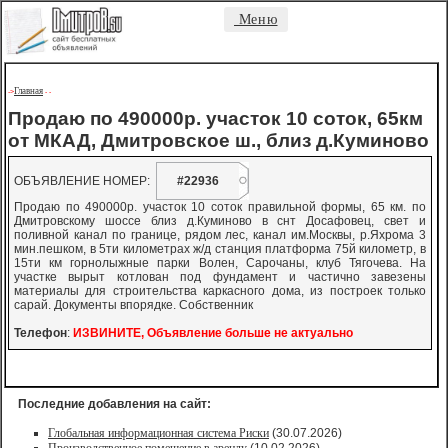
Меню
Главная
->
-
-
Продаю по 490000р. участок 10 соток, 65км
от МКАД, Дмитровское ш., близ д.Куминово
ОБЪЯВЛЕНИЕ НОМЕР:
#22936
Продаю по 490000р. участок 10 соток правильной формы, 65 км. по
Дмитровскому шоссе близ д.Куминово в снт Досафовец, свет и
поливной канал по границе, рядом лес, канал им.Москвы, р.Яхрома 3
мин.пешком, в 5ти километрах ж/д станция платформа 75й километр, в
15ти км горнолыжные парки Волен, Сарочаны, клуб Тягочева. На
участке вырыт котлован под фундамент и частично завезены
материалы для строительства каркасного дома, из построек только
сарай. Документы впорядке. Собственник
Телефон
:
ИЗВИНИТЕ, Объявление больше не актуально
Последние добавления на сайт:
Глобальная информационная система Риски
(30.07.2026)