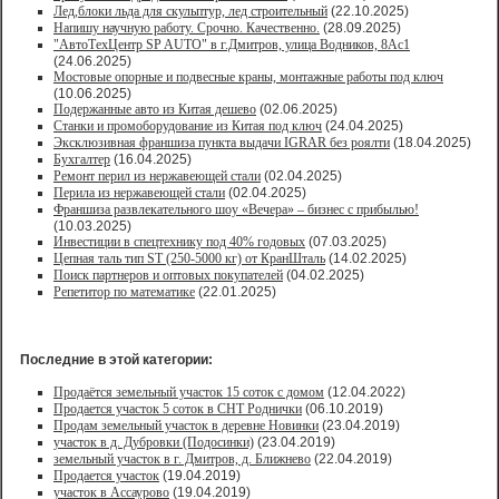
Лед,блоки льда для скульптур, лед строительный
(22.10.2025)
Напишу научную работу. Срочно. Качественно.
(28.09.2025)
"АвтоТехЦентр SP AUTO" в г.Дмитров, улица Водников, 8Ас1
(24.06.2025)
Мостовые опорные и подвесные краны, монтажные работы под ключ
(10.06.2025)
Подержанные авто из Китая дешево
(02.06.2025)
Станки и промоборудование из Китая под ключ
(24.04.2025)
Эксклюзивная франшиза пункта выдачи IGRAR без роялти
(18.04.2025)
Бухгалтер
(16.04.2025)
Ремонт перил из нержавеющей стали
(02.04.2025)
Перила из нержавеющей стали
(02.04.2025)
Франшиза развлекательного шоу «Вечера» – бизнес с прибылью!
(10.03.2025)
Инвестиции в спецтехнику под 40% годовых
(07.03.2025)
Цепная таль тип ST (250-5000 кг) от КранШталь
(14.02.2025)
Поиск партнеров и оптовых покупателей
(04.02.2025)
Репетитор по математике
(22.01.2025)
Последние в этой категории:
Продаётся земельный участок 15 соток с домом
(12.04.2022)
Продается участок 5 соток в СНТ Роднички
(06.10.2019)
Продам земельный участок в деревне Новинки
(23.04.2019)
участок в д. Дубровки (Подосинки)
(23.04.2019)
земельный участок в г. Дмитров, д. Ближнево
(22.04.2019)
Продается участок
(19.04.2019)
участок в Ассаурово
(19.04.2019)