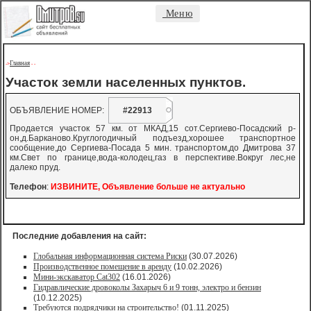
Меню
Главная
->
-
-
Участок земли населенных пунктов.
ОБЪЯВЛЕНИЕ НОМЕР:
#22913
Продается участок 57 км. от МКАД,15 сот.Сергиево-Посадский р-
он,д.Барканово.Круглогодичный подъезд,хорошее транспортное
сообщение,до Сергиева-Посада 5 мин. транспортом,до Дмитрова 37
км.Свет по границе,вода-колодец,газ в перспективе.Вокруг лес,не
далеко пруд.
Телефон
:
ИЗВИНИТЕ, Объявление больше не актуально
Последние добавления на сайт:
Глобальная информационная система Риски
(30.07.2026)
Производственное помещение в аренду
(10.02.2026)
Мини-экскаватор Cat302
(16.01.2026)
Гидравлические дровоколы Захарыч 6 и 9 тонн, электро и бензин
(10.12.2025)
Требуются подрядчики на строительство!
(01.11.2025)