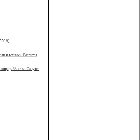
2019)
ели и техники. Развитая
лощадь 33 кв.м. Санузел