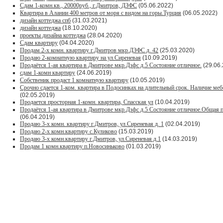
Сдам 1-комн.кв., 20000руб., г.Дмитров, ДЗФС
(05.06.2022)
Квартира в Алании 400 метров от моря с видом на горы.Турция
(06.05.2022)
дизайн коттеджа спб
(31.03.2021)
дизайн коттеджа
(18.10.2020)
проекты дизайна коттеджа
(28.04.2020)
Сдам квартиру
(04.04.2020)
Продам 2-х комн. квартиру г.Дмитров мкр.ДЗФС д. 42
(25.03.2020)
Продаю 2-комнатную квартиру на ул.Сиреневая
(10.09.2019)
Продаётся 1-ая квартира в Дмитрове мкр.Дзфс д.5 Состояние отличное.
(29.06.
сдам 1-комн квартиру
(24.06.2019)
Собственик продаст 1 комнатную квартиру
(10.05.2019)
Срочно сдается 1-ком. квартира в Подосинках на длительный срок. Наличие меб
(02.05.2019)
Продается просторная 1-комн. квартира, Спасская ул
(10.04.2019)
Продаётся 1-ая квартира в Дмитрове мкр.Дзфс д.5 Состояние отличное.Общая п
(06.04.2019)
Продаю 3-х комн. квартиру г.Дмитров, ул.Сиреневая д. 1
(02.04.2019)
Продаю 2-х комн.квартиру с.Куликово
(15.03.2019)
Продаю 3-х комн.квартиру г.Дмитров, ул.Сиреневая д.1
(14.03.2019)
Продам 1 комн.квартиру п.Новосиньково
(01.03.2019)