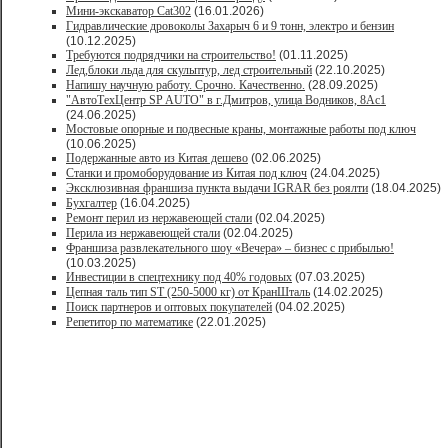
Мини-экскаватор Cat302
(16.01.2026)
Гидравлические дровоколы Захарыч 6 и 9 тонн, электро и бензин
(10.12.2025)
Требуются подрядчики на строительство!
(01.11.2025)
Лед,блоки льда для скульптур, лед строительный
(22.10.2025)
Напишу научную работу. Срочно. Качественно.
(28.09.2025)
"АвтоТехЦентр SP AUTO" в г.Дмитров, улица Водников, 8Ас1
(24.06.2025)
Мостовые опорные и подвесные краны, монтажные работы под ключ
(10.06.2025)
Подержанные авто из Китая дешево
(02.06.2025)
Станки и промоборудование из Китая под ключ
(24.04.2025)
Эксклюзивная франшиза пункта выдачи IGRAR без роялти
(18.04.2025)
Бухгалтер
(16.04.2025)
Ремонт перил из нержавеющей стали
(02.04.2025)
Перила из нержавеющей стали
(02.04.2025)
Франшиза развлекательного шоу «Вечера» – бизнес с прибылью!
(10.03.2025)
Инвестиции в спецтехнику под 40% годовых
(07.03.2025)
Цепная таль тип ST (250-5000 кг) от КранШталь
(14.02.2025)
Поиск партнеров и оптовых покупателей
(04.02.2025)
Репетитор по математике
(22.01.2025)