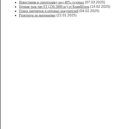
Инвестиции в спецтехнику под 40% годовых
(07.03.2025)
Цепная таль тип ST (250-5000 кг) от КранШталь
(14.02.2025)
Поиск партнеров и оптовых покупателей
(04.02.2025)
Репетитор по математике
(22.01.2025)