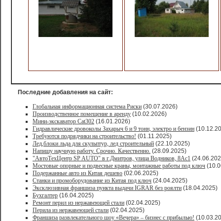
Последние добавления на сайт:
Глобальная информационная система Риски
(30.07.2026)
Производственное помещение в аренду
(10.02.2026)
Мини-экскаватор Cat302
(16.01.2026)
Гидравлические дровоколы Захарыч 6 и 9 тонн, электро и бензин
(10.12.2
Требуются подрядчики на строительство!
(01.11.2025)
Лед,блоки льда для скульптур, лед строительный
(22.10.2025)
Напишу научную работу. Срочно. Качественно.
(28.09.2025)
"АвтоТехЦентр SP AUTO" в г.Дмитров, улица Водников, 8Ас1
(24.06.202
Мостовые опорные и подвесные краны, монтажные работы под ключ
(10.0
Подержанные авто из Китая дешево
(02.06.2025)
Станки и промоборудование из Китая под ключ
(24.04.2025)
Эксклюзивная франшиза пункта выдачи IGRAR без роялти
(18.04.2025)
Бухгалтер
(16.04.2025)
Ремонт перил из нержавеющей стали
(02.04.2025)
Перила из нержавеющей стали
(02.04.2025)
Франшиза развлекательного шоу «Вечера» – бизнес с прибылью!
(10.03.2