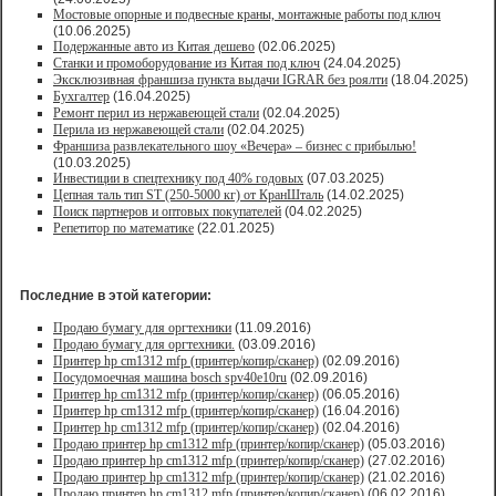
Мостовые опорные и подвесные краны, монтажные работы под ключ
(10.06.2025)
Подержанные авто из Китая дешево
(02.06.2025)
Станки и промоборудование из Китая под ключ
(24.04.2025)
Эксклюзивная франшиза пункта выдачи IGRAR без роялти
(18.04.2025)
Бухгалтер
(16.04.2025)
Ремонт перил из нержавеющей стали
(02.04.2025)
Перила из нержавеющей стали
(02.04.2025)
Франшиза развлекательного шоу «Вечера» – бизнес с прибылью!
(10.03.2025)
Инвестиции в спецтехнику под 40% годовых
(07.03.2025)
Цепная таль тип ST (250-5000 кг) от КранШталь
(14.02.2025)
Поиск партнеров и оптовых покупателей
(04.02.2025)
Репетитор по математике
(22.01.2025)
Последние в этой категории:
Продаю бумагу для оргтехники
(11.09.2016)
Продаю бумагу для оргтехники.
(03.09.2016)
Принтер hp cm1312 mfp (принтер/копир/сканер)
(02.09.2016)
Посудомоечная машина bosch spv40e10ru
(02.09.2016)
Принтер hp cm1312 mfp (принтер/копир/сканер)
(06.05.2016)
Принтер hp cm1312 mfp (принтер/копир/сканер)
(16.04.2016)
Принтер hp cm1312 mfp (принтер/копир/сканер)
(02.04.2016)
Продаю принтер hp cm1312 mfp (принтер/копир/сканер)
(05.03.2016)
Продаю принтер hp cm1312 mfp (принтер/копир/сканер)
(27.02.2016)
Продаю принтер hp cm1312 mfp (принтер/копир/сканер)
(21.02.2016)
Продаю принтер hp cm1312 mfp (принтер/копир/сканер)
(06.02.2016)