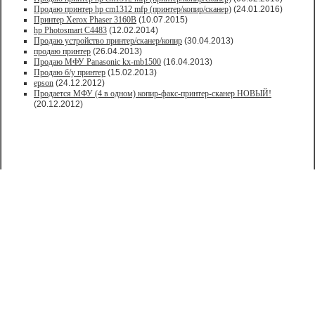
Продаю принтер hp cm1312 mfp (принтер/копир/сканер)
(24.01.2016)
Принтер Xerox Phaser 3160B
(10.07.2015)
hp Photosmart C4483
(12.02.2014)
Продаю устройство принтер/сканер/копир
(30.04.2013)
продаю принтер
(26.04.2013)
Продаю МФУ Panasonic kx-mb1500
(16.04.2013)
Продаю б/у принтер
(15.02.2013)
epson
(24.12.2012)
Продается МФУ (4 в одном) копир-факс-принтер-сканер НОВЫЙ!
(20.12.2012)