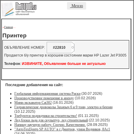
Меню
Главная
->
-
-
Принтер
ОБЪЯВЛЕНИЕ НОМЕР:
#22810
Продается б/у принтер в хорошем состоянии марки HP Lazer Jet P3005
Телефон
:
ИЗВИНИТЕ, Объявление больше не актуально
Последние добавления на сайт:
Глобальная информационная система Риски
(30.07.2026)
Производственное помещение в аренду
(10.02.2026)
Мини-экскаватор Cat302
(16.01.2026)
Гидравлические дровоколы Захарыч 6 и 9 тонн, электро и бензин
(10.12.2025)
Требуются подрядчики на строительство!
(01.11.2025)
Лед,блоки льда для скульптур, лед строительный
(22.10.2025)
Напишу научную работу. Срочно. Качественно.
(28.09.2025)
"АвтоТехЦентр SP AUTO" в г.Дмитров, улица Водников, 8Ас1
(24.06.2025)