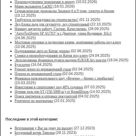
Производственное помещение в аренду
(10.02.2026)
Мини-экскаватор Cat302
(16.01.2026)
Гидравлические дровоколы Захарыч 6 и 9 тонн, электро и бензин
(10.12.2025)
Требуются подрядчики на строительство!
(01.11.2025)
Лед,блоки льда для скульптур, лед строительный
(22.10.2025)
Напишу научную работу. Срочно. Качественно.
(28.09.2025)
"АвтоТехЦентр SP AUTO" в г.Дмитров, улица Водников, 8Ас1
(24.06.2025)
Мостовые опорные и подвесные краны, монтажные работы под ключ
(10.06.2025)
Подержанные авто из Китая дешево
(02.06.2025)
Станки и промоборудование из Китая под ключ
(24.04.2025)
Эксклюзивная франшиза пункта выдачи IGRAR без роялти
(18.04.2025)
Бухгалтер
(16.04.2025)
Ремонт перил из нержавеющей стали
(02.04.2025)
Перила из нержавеющей стали
(02.04.2025)
Франшиза развлекательного шоу «Вечера» – бизнес с прибылью!
(10.03.2025)
Инвестиции в спецтехнику под 40% годовых
(07.03.2025)
Цепная таль тип ST (250-5000 кг) от КранШталь
(14.02.2025)
Поиск партнеров и оптовых покупателей
(04.02.2025)
Репетитор по математике
(22.01.2025)
Последние в этой категории:
Ветеринария у Вас на дому по вызову
(27.12.2023)
Бездомный котик Тимоша
(28.11.2023)