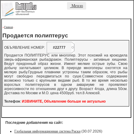
Меню
Главная
->
-
Продается полиптерус
ОБЪЯВЛЕНИЕ НОМЕР:
#22777
Продается ПОЛИПТЕРУС или многопер. Этот похожий на крокодила
зверь-африканская рыба/дракон. Полиптерусы - активные хищники.
Ведут придонный образ жизни. Имеют мелкие острые зубы. Свою
добычу заглатывают целиком. В природе многоперы охотятся на
мелкую рыбу.Грудные плавники устроены таким образом, что рыбы
могут свободно передвигаться по суше.Совместное содержание
возможно только с крупными видами рыб. В то же время несколько
взрослых полиптерусов в одном аквариуме не проявляют
агрессивности по отношению друг к другу. Возраст 4года, длина 50см.
Доставка по Москве и М.О. цена 4500руб. тел.8 Алексей.
Телефон
:
ИЗВИНИТЕ, Объявление больше не актуально
Последние добавления на сайт:
Глобальная информационная система Риски
(30.07.2026)