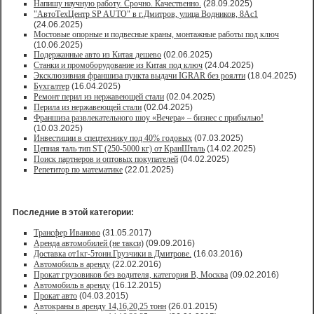
Напишу научную работу. Срочно. Качественно.
(28.09.2025)
"АвтоТехЦентр SP AUTO" в г.Дмитров, улица Водников, 8Ас1
(24.06.2025)
Мостовые опорные и подвесные краны, монтажные работы под ключ
(10.06.2025)
Подержанные авто из Китая дешево
(02.06.2025)
Станки и промоборудование из Китая под ключ
(24.04.2025)
Эксклюзивная франшиза пункта выдачи IGRAR без роялти
(18.04.2025)
Бухгалтер
(16.04.2025)
Ремонт перил из нержавеющей стали
(02.04.2025)
Перила из нержавеющей стали
(02.04.2025)
Франшиза развлекательного шоу «Вечера» – бизнес с прибылью!
(10.03.2025)
Инвестиции в спецтехнику под 40% годовых
(07.03.2025)
Цепная таль тип ST (250-5000 кг) от КранШталь
(14.02.2025)
Поиск партнеров и оптовых покупателей
(04.02.2025)
Репетитор по математике
(22.01.2025)
Последние в этой категории:
Трансфер Иваново
(31.05.2017)
Аренда автомобилей (не такси)
(09.09.2016)
Доставка от1кг-5тонн.Грузчики в Дмитрове.
(16.03.2016)
Автомобиль в аренду
(22.02.2016)
Прокат грузовиков без водителя, категория В, Москва
(09.02.2016)
Автомобиль в аренду
(16.12.2015)
Прокат авто
(04.03.2015)
Автокраны в аренду 14,16,20,25 тонн
(26.01.2015)