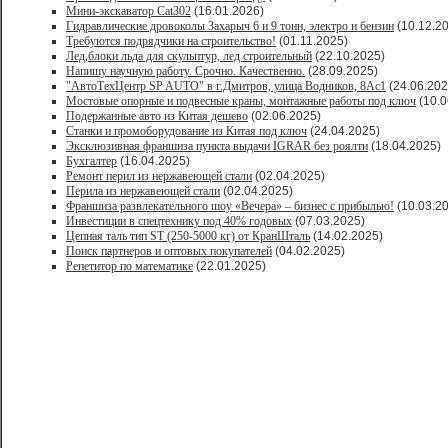
Мини-экскаватор Cat302
(16.01.2026)
Гидравлические дровоколы Захарыч 6 и 9 тонн, электро и бензин
(10.12.2
Требуются подрядчики на строительство!
(01.11.2025)
Лед,блоки льда для скульптур, лед строительный
(22.10.2025)
Напишу научную работу. Срочно. Качественно.
(28.09.2025)
"АвтоТехЦентр SP AUTO" в г.Дмитров, улица Водников, 8Ас1
(24.06.202
Мостовые опорные и подвесные краны, монтажные работы под ключ
(10.0
Подержанные авто из Китая дешево
(02.06.2025)
Станки и промоборудование из Китая под ключ
(24.04.2025)
Эксклюзивная франшиза пункта выдачи IGRAR без роялти
(18.04.2025)
Бухгалтер
(16.04.2025)
Ремонт перил из нержавеющей стали
(02.04.2025)
Перила из нержавеющей стали
(02.04.2025)
Франшиза развлекательного шоу «Вечера» – бизнес с прибылью!
(10.03.2
Инвестиции в спецтехнику под 40% годовых
(07.03.2025)
Цепная таль тип ST (250-5000 кг) от КранШталь
(14.02.2025)
Поиск партнеров и оптовых покупателей
(04.02.2025)
Репетитор по математике
(22.01.2025)