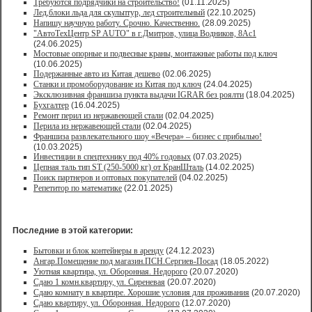
Требуются подрядчики на строительство!
(01.11.2025)
Лед,блоки льда для скульптур, лед строительный
(22.10.2025)
Напишу научную работу. Срочно. Качественно.
(28.09.2025)
"АвтоТехЦентр SP AUTO" в г.Дмитров, улица Водников, 8Ас1
(24.06.2025)
Мостовые опорные и подвесные краны, монтажные работы под ключ
(10.06.2025)
Подержанные авто из Китая дешево
(02.06.2025)
Станки и промоборудование из Китая под ключ
(24.04.2025)
Эксклюзивная франшиза пункта выдачи IGRAR без роялти
(18.04.2025)
Бухгалтер
(16.04.2025)
Ремонт перил из нержавеющей стали
(02.04.2025)
Перила из нержавеющей стали
(02.04.2025)
Франшиза развлекательного шоу «Вечера» – бизнес с прибылью!
(10.03.2025)
Инвестиции в спецтехнику под 40% годовых
(07.03.2025)
Цепная таль тип ST (250-5000 кг) от КранШталь
(14.02.2025)
Поиск партнеров и оптовых покупателей
(04.02.2025)
Репетитор по математике
(22.01.2025)
Последние в этой категории:
Бытовки и блок контейнеры в аренду
(24.12.2023)
Ангар.Помещение под магазин.ПСН.Сергиев-Посад
(18.05.2022)
Уютная квартира, ул. Оборонная. Недорого
(20.07.2020)
Сдаю 1 комн.квартиру, ул. Сиреневая
(20.07.2020)
Сдаю комнату в квартире. Хорошие условия для проживания
(20.07.2020)
Сдаю квартиру, ул. Оборонная. Недорого
(12.07.2020)