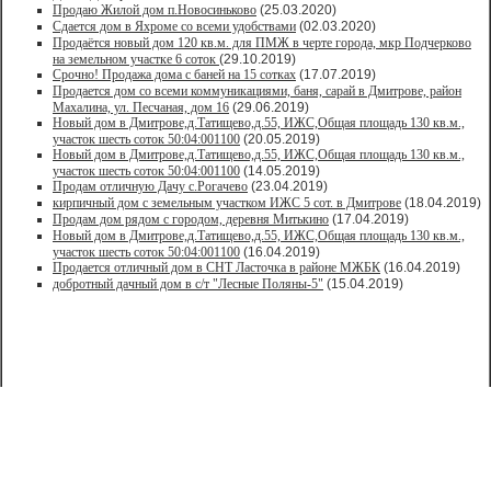
Продаю Жилой дом п.Новосиньково
(25.03.2020)
Сдается дом в Яхроме со всеми удобствами
(02.03.2020)
Продаётся новый дом 120 кв.м. для ПМЖ в черте города, мкр Подчерково
на земельном участке 6 соток
(29.10.2019)
Срочно! Продажа дома с баней на 15 сотках
(17.07.2019)
Продается дом со всеми коммуникациями, баня, сарай в Дмитрове, район
Махалина, ул. Песчаная, дом 16
(29.06.2019)
Новый дом в Дмитрове,д.Татищево,д.55, ИЖС,Общая площадь 130 кв.м.,
участок шесть соток 50:04:001100
(20.05.2019)
Новый дом в Дмитрове,д.Татищево,д.55, ИЖС,Общая площадь 130 кв.м.,
участок шесть соток 50:04:001100
(14.05.2019)
Продам отличную Дачу с.Рогачево
(23.04.2019)
кирпичный дом с земельным участком ИЖС 5 сот. в Дмитрове
(18.04.2019)
Продам дом рядом с городом, деревня Митькино
(17.04.2019)
Новый дом в Дмитрове,д.Татищево,д.55, ИЖС,Общая площадь 130 кв.м.,
участок шесть соток 50:04:001100
(16.04.2019)
Продается отличный дом в СНТ Ласточка в районе МЖБК
(16.04.2019)
добротный дачный дом в с/т "Лесные Поляны-5"
(15.04.2019)