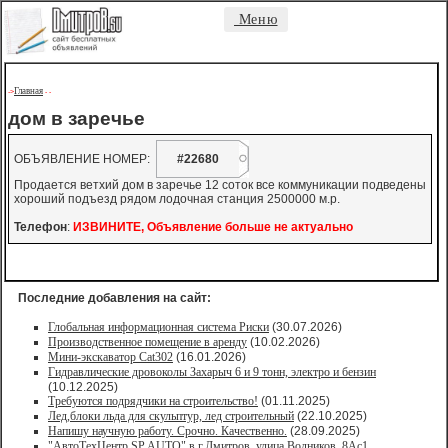
Меню
Главная
->
-
-
дом в заречье
ОБЪЯВЛЕНИЕ НОМЕР:
#22680
Продается ветхий дом в заречье 12 соток все коммуникации подведены
хороший подъезд рядом лодочная станция 2500000 м.р.
Телефон
:
ИЗВИНИТЕ, Объявление больше не актуально
Последние добавления на сайт:
Глобальная информационная система Риски
(30.07.2026)
Производственное помещение в аренду
(10.02.2026)
Мини-экскаватор Cat302
(16.01.2026)
Гидравлические дровоколы Захарыч 6 и 9 тонн, электро и бензин
(10.12.2025)
Требуются подрядчики на строительство!
(01.11.2025)
Лед,блоки льда для скульптур, лед строительный
(22.10.2025)
Напишу научную работу. Срочно. Качественно.
(28.09.2025)
"АвтоТехЦентр SP AUTO" в г.Дмитров, улица Водников, 8Ас1