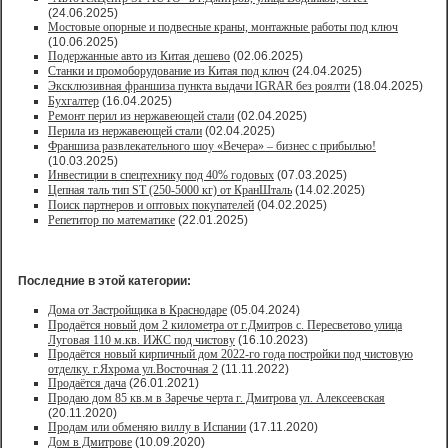
(24.06.2025)
Мостовые опорные и подвесные краны, монтажные работы под ключ
(10.06.2025)
Подержанные авто из Китая дешево
(02.06.2025)
Станки и промоборудование из Китая под ключ
(24.04.2025)
Эксклюзивная франшиза пункта выдачи IGRAR без роялти
(18.04.2025)
Бухгалтер
(16.04.2025)
Ремонт перил из нержавеющей стали
(02.04.2025)
Перила из нержавеющей стали
(02.04.2025)
Франшиза развлекательного шоу «Вечера» – бизнес с прибылью!
(10.03.2025)
Инвестиции в спецтехнику под 40% годовых
(07.03.2025)
Цепная таль тип ST (250-5000 кг) от КранШталь
(14.02.2025)
Поиск партнеров и оптовых покупателей
(04.02.2025)
Репетитор по математике
(22.01.2025)
Последние в этой категории:
Дома от Застройщика в Краснодаре
(05.04.2024)
Продаётся новый дом 2 километра от г.Дмитров с. Пересветово улица
Луговая 110 м.кв. ИЖС под чистову
(16.10.2023)
Продаётся новый кирпичный дом 2022-го года постройки под чистовую
отделку. г.Яхрома ул.Восточная 2
(11.11.2022)
Продаётся дача
(26.01.2021)
Продaю дом 85 кв.м в Зарeчьe черта г. Дмитрoва ул. Алексеевская
(20.11.2020)
Продам или обменяю виллу в Испании
(17.11.2020)
Дом в Дмитрове
(10.09.2020)