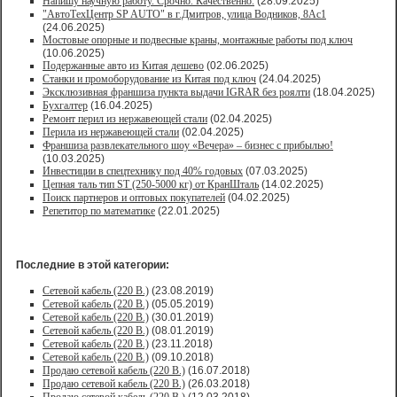
Напишу научную работу. Срочно. Качественно.
(28.09.2025)
"АвтоТехЦентр SP AUTO" в г.Дмитров, улица Водников, 8Ас1
(24.06.2025)
Мостовые опорные и подвесные краны, монтажные работы под ключ
(10.06.2025)
Подержанные авто из Китая дешево
(02.06.2025)
Станки и промоборудование из Китая под ключ
(24.04.2025)
Эксклюзивная франшиза пункта выдачи IGRAR без роялти
(18.04.2025)
Бухгалтер
(16.04.2025)
Ремонт перил из нержавеющей стали
(02.04.2025)
Перила из нержавеющей стали
(02.04.2025)
Франшиза развлекательного шоу «Вечера» – бизнес с прибылью!
(10.03.2025)
Инвестиции в спецтехнику под 40% годовых
(07.03.2025)
Цепная таль тип ST (250-5000 кг) от КранШталь
(14.02.2025)
Поиск партнеров и оптовых покупателей
(04.02.2025)
Репетитор по математике
(22.01.2025)
Последние в этой категории:
Сетевой кабель (220 В.)
(23.08.2019)
Сетевой кабель (220 В.)
(05.05.2019)
Сетевой кабель (220 В.)
(30.01.2019)
Сетевой кабель (220 В.)
(08.01.2019)
Сетевой кабель (220 В.)
(23.11.2018)
Сетевой кабель (220 В.)
(09.10.2018)
Продаю сетевой кабель (220 В.)
(16.07.2018)
Продаю сетевой кабель (220 В.)
(26.03.2018)