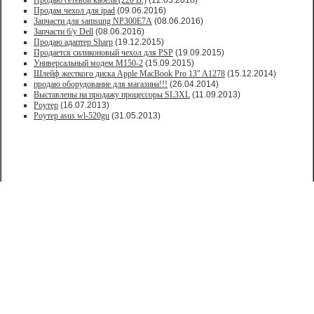
Продаю сетевой кабель (220 В.)
(12.03.2018)
Продам чехол для ipad
(09.06.2016)
Запчасти для samsung NP300E7A
(08.06.2016)
Запчасти б/у Dell
(08.06.2016)
Продаю адаптер Sharp
(19.12.2015)
Продается силиконовый чехол для PSP
(19.09.2015)
Универсальный модем M150-2
(15.09.2015)
Шлейф жесткого диска Apple MacBook Pro 13" A1278
(15.12.2014)
продаю оборудование для магазина!!!
(26.04.2014)
Выставлены на продажу процессоры SL3XL
(11.09.2013)
Роутер
(16.07.2013)
Роутер asus wl-520gu
(31.05.2013)