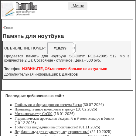
Меню
Главная
->
-
-
Память для ноутбука
ОБЪЯВЛЕНИЕ НОМЕР:
#18299
Продается память для ноутбука SO-Dimm PC2-4200S 512 Mb в
количестве 2 шт. Состояние - отличное. Цена - 500 руб.
Телефон
:
ИЗВИНИТЕ, Объявление больше не актуально
Дополнительная информация:
г. Дмитров
Последние добавления на сайт:
Глобальная информационная система Риски
(30.07.2026)
Производственное помещение в аренду
(10.02.2026)
Мини-экскаватор Cat302
(16.01.2026)
Гидравлические дровоколы Захарыч 6 и 9 тонн, электро и бензин
(10.12.2025)
Требуются подрядчики на строительство!
(01.11.2025)
Лед,блоки льда для скульптур, лед строительный
(22.10.2025)