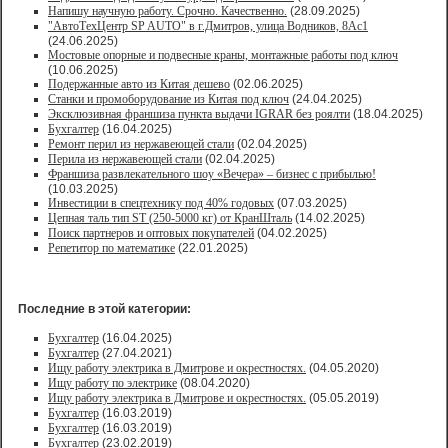
Напишу научную работу. Срочно. Качественно.
(28.09.2025)
"АвтоТехЦентр SP AUTO" в г.Дмитров, улица Водников, 8Ас1
(24.06.2025)
Мостовые опорные и подвесные краны, монтажные работы под ключ
(10.06.2025)
Подержанные авто из Китая дешево
(02.06.2025)
Станки и промоборудование из Китая под ключ
(24.04.2025)
Эксклюзивная франшиза пункта выдачи IGRAR без роялти
(18.04.2025)
Бухгалтер
(16.04.2025)
Ремонт перил из нержавеющей стали
(02.04.2025)
Перила из нержавеющей стали
(02.04.2025)
Франшиза развлекательного шоу «Вечера» – бизнес с прибылью!
(10.03.2025)
Инвестиции в спецтехнику под 40% годовых
(07.03.2025)
Цепная таль тип ST (250-5000 кг) от КранШталь
(14.02.2025)
Поиск партнеров и оптовых покупателей
(04.02.2025)
Репетитор по математике
(22.01.2025)
Последние в этой категории:
Бухгалтер
(16.04.2025)
Бухгалтер
(27.04.2021)
Ищу работу электрика в Дмитрове и окрестностях.
(04.05.2020)
Ищу работу по электрике
(08.04.2020)
Ищу работу электрика в Дмитрове и окрестностях.
(05.05.2019)
Бухгалтер
(16.03.2019)
Бухгалтер
(16.03.2019)
Бухгалтер
(23.02.2019)