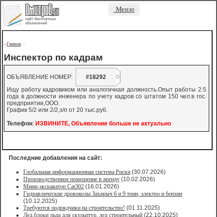
Меню
Главная
->
-
-
Инспектор по кадрам
ОБЪЯВЛЕНИЕ НОМЕР:
#18292
Ищу работу кадровиком или аналогичная должность.Опыт работы 2.5
года в должности инженера по учету кадров со штатом 150 чел.в гос.
предприятии,ООО.
График 5/2 или 2/2,з/п от 20 тыс.руб.
Телефон
:
ИЗВИНИТЕ, Объявление больше не актуально
Последние добавления на сайт:
Глобальная информационная система Риски
(30.07.2026)
Производственное помещение в аренду
(10.02.2026)
Мини-экскаватор Cat302
(16.01.2026)
Гидравлические дровоколы Захарыч 6 и 9 тонн, электро и бензин
(10.12.2025)
Требуются подрядчики на строительство!
(01.11.2025)
Лед,блоки льда для скульптур, лед строительный
(22.10.2025)