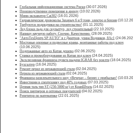
Глобальная информационная система Риски
(30.07.2026)
Производственное помещение в аренду
(10.02.2026)
Мини-экскаватор Cat302
(16.01.2026)
Гидравлические дровоколы Захарыч 6 и 9 тонн, электро и бензин
(10.12.2
Требуются подрядчики на строительство!
(01.11.2025)
Лед,блоки льда для скульптур, лед строительный
(22.10.2025)
Напишу научную работу. Срочно. Качественно.
(28.09.2025)
"АвтоТехЦентр SP AUTO" в г.Дмитров, улица Водников, 8Ас1
(24.06.202
Мостовые опорные и подвесные краны, монтажные работы под ключ
(10.06.2025)
Подержанные авто из Китая дешево
(02.06.2025)
Станки и промоборудование из Китая под ключ
(24.04.2025)
Эксклюзивная франшиза пункта выдачи IGRAR без роялти
(18.04.2025)
Бухгалтер
(16.04.2025)
Ремонт перил из нержавеющей стали
(02.04.2025)
Перила из нержавеющей стали
(02.04.2025)
Франшиза развлекательного шоу «Вечера» – бизнес с прибылью!
(10.03.2
Инвестиции в спецтехнику под 40% годовых
(07.03.2025)
Цепная таль тип ST (250-5000 кг) от КранШталь
(14.02.2025)
Поиск партнеров и оптовых покупателей
(04.02.2025)
Репетитор по математике
(22.01.2025)