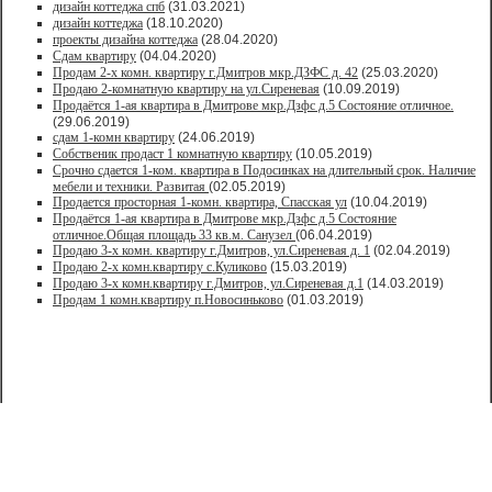
дизайн коттеджа спб
(31.03.2021)
дизайн коттеджа
(18.10.2020)
проекты дизайна коттеджа
(28.04.2020)
Сдам квартиру
(04.04.2020)
Продам 2-х комн. квартиру г.Дмитров мкр.ДЗФС д. 42
(25.03.2020)
Продаю 2-комнатную квартиру на ул.Сиреневая
(10.09.2019)
Продаётся 1-ая квартира в Дмитрове мкр.Дзфс д.5 Состояние отличное.
(29.06.2019)
сдам 1-комн квартиру
(24.06.2019)
Собственик продаст 1 комнатную квартиру
(10.05.2019)
Срочно сдается 1-ком. квартира в Подосинках на длительный срок. Наличие
мебели и техники. Развитая
(02.05.2019)
Продается просторная 1-комн. квартира, Спасская ул
(10.04.2019)
Продаётся 1-ая квартира в Дмитрове мкр.Дзфс д.5 Состояние
отличное.Общая площадь 33 кв.м. Санузел
(06.04.2019)
Продаю 3-х комн. квартиру г.Дмитров, ул.Сиреневая д. 1
(02.04.2019)
Продаю 2-х комн.квартиру с.Куликово
(15.03.2019)
Продаю 3-х комн.квартиру г.Дмитров, ул.Сиреневая д.1
(14.03.2019)
Продам 1 комн.квартиру п.Новосиньково
(01.03.2019)