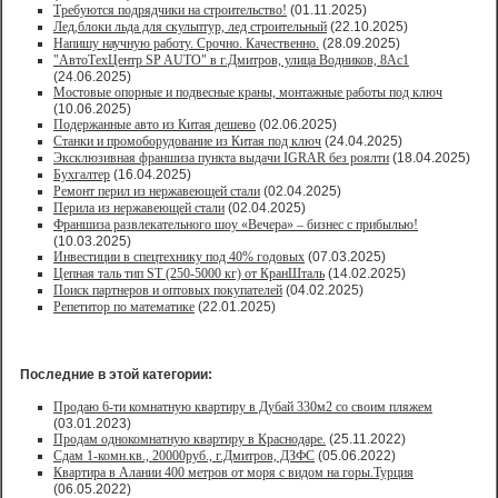
Требуются подрядчики на строительство!
(01.11.2025)
Лед,блоки льда для скульптур, лед строительный
(22.10.2025)
Напишу научную работу. Срочно. Качественно.
(28.09.2025)
"АвтоТехЦентр SP AUTO" в г.Дмитров, улица Водников, 8Ас1
(24.06.2025)
Мостовые опорные и подвесные краны, монтажные работы под ключ
(10.06.2025)
Подержанные авто из Китая дешево
(02.06.2025)
Станки и промоборудование из Китая под ключ
(24.04.2025)
Эксклюзивная франшиза пункта выдачи IGRAR без роялти
(18.04.2025)
Бухгалтер
(16.04.2025)
Ремонт перил из нержавеющей стали
(02.04.2025)
Перила из нержавеющей стали
(02.04.2025)
Франшиза развлекательного шоу «Вечера» – бизнес с прибылью!
(10.03.2025)
Инвестиции в спецтехнику под 40% годовых
(07.03.2025)
Цепная таль тип ST (250-5000 кг) от КранШталь
(14.02.2025)
Поиск партнеров и оптовых покупателей
(04.02.2025)
Репетитор по математике
(22.01.2025)
Последние в этой категории:
Продаю 6-ти комнатную квартиру в Дубай 330м2 со своим пляжем
(03.01.2023)
Продам однокомнатную квартиру в Краснодаре.
(25.11.2022)
Сдам 1-комн.кв., 20000руб., г.Дмитров, ДЗФС
(05.06.2022)
Квартира в Алании 400 метров от моря с видом на горы.Турция
(06.05.2022)