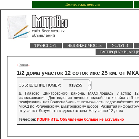
Дмитровские новости
ТРАНСПОРТ
НЕДВИЖИМОСТЬ
УСЛУГИ
РАСПРОДАЖИ, АКЦ
Главная
->
-
-
1/2 дома участок 12 соток ижс 25 км. от МК
ОБЪЯВЛЕНИЕ НОМЕР:
#18255
д. Глазово, Дмитровского района, М.О.;Площадь участка: 1
использования: Для ведения личного подсобного хозяйства;Эле
газификации нет;Водоснабжение: возможность водоснабжения есть
МКАД по Рогачевскому, Дмитровскому шоссе. Развитая инфраструкт
от участка. Документы к сделке готовы. На участке 12 дома
Телефон
:
ИЗВИНИТЕ, Объявление больше не актуально