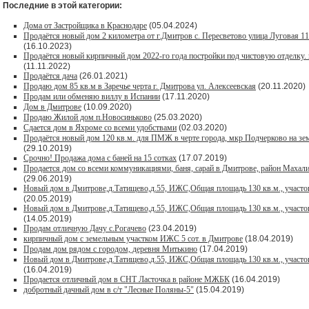
Последние в этой категории:
Дома от Застройщика в Краснодаре
(05.04.2024)
Продаётся новый дом 2 километра от г.Дмитров с. Пересветово улица Луговая 1
(16.10.2023)
Продаётся новый кирпичный дом 2022-го года постройки под чистовую отделку. 
(11.11.2022)
Продаётся дача
(26.01.2021)
Продaю дом 85 кв.м в Зарeчьe черта г. Дмитрoва ул. Алексеевская
(20.11.2020)
Продам или обменяю виллу в Испании
(17.11.2020)
Дом в Дмитрове
(10.09.2020)
Продаю Жилой дом п.Новосиньково
(25.03.2020)
Сдается дом в Яхроме со всеми удобствами
(02.03.2020)
Продаётся новый дом 120 кв.м. для ПМЖ в черте города, мкр Подчерково на зем
(29.10.2019)
Срочно! Продажа дома с баней на 15 сотках
(17.07.2019)
Продается дом со всеми коммуникациями, баня, сарай в Дмитрове, район Махалин
(29.06.2019)
Новый дом в Дмитрове,д.Татищево,д.55, ИЖС,Общая площадь 130 кв.м., участок
(20.05.2019)
Новый дом в Дмитрове,д.Татищево,д.55, ИЖС,Общая площадь 130 кв.м., участок
(14.05.2019)
Продам отличную Дачу с.Рогачево
(23.04.2019)
кирпичный дом с земельным участком ИЖС 5 сот. в Дмитрове
(18.04.2019)
Продам дом рядом с городом, деревня Митькино
(17.04.2019)
Новый дом в Дмитрове,д.Татищево,д.55, ИЖС,Общая площадь 130 кв.м., участок
(16.04.2019)
Продается отличный дом в СНТ Ласточка в районе МЖБК
(16.04.2019)
добротный дачный дом в с/т "Лесные Поляны-5"
(15.04.2019)