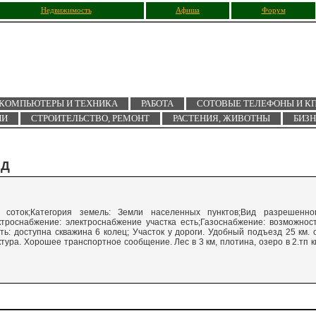
Недвижимость
Афиша
Форум
КОМПЬЮТЕРЫ И ТЕХНИКА
РАБОТА
СОТОВЫЕ ТЕЛЕФОНЫ И К
ИИ
СТРОИТЕЛЬСТВО, РЕМОНТ
РАСТЕНИЯ, ЖИВОТНЫ
БИЗ
АД
2 соток;Категория земель: Земли населенных пунктов;Вид разрешенно
ктроснабжение: электроснабжение участка есть;Газоснабжение: возможнос
: доступна скважина 6 колец; Участок у дороги. Удобный подъезд 25 км. 
ура. Хорошее транспортное сообщение. Лес в 3 км, плотина, озеро в 2.тп к