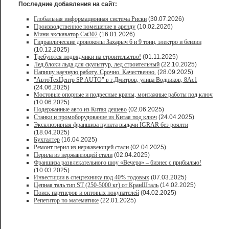
Последние добавления на сайт:
Глобальная информационная система Риски
(30.07.2026)
Производственное помещение в аренду
(10.02.2026)
Мини-экскаватор Cat302
(16.01.2026)
Гидравлические дровоколы Захарыч 6 и 9 тонн, электро и бензин
(10.12.2025)
Требуются подрядчики на строительство!
(01.11.2025)
Лед,блоки льда для скульптур, лед строительный
(22.10.2025)
Напишу научную работу. Срочно. Качественно.
(28.09.2025)
"АвтоТехЦентр SP AUTO" в г.Дмитров, улица Водников, 8Ас1
(24.06.2025)
Мостовые опорные и подвесные краны, монтажные работы под ключ
(10.06.2025)
Подержанные авто из Китая дешево
(02.06.2025)
Станки и промоборудование из Китая под ключ
(24.04.2025)
Эксклюзивная франшиза пункта выдачи IGRAR без роялти
(18.04.2025)
Бухгалтер
(16.04.2025)
Ремонт перил из нержавеющей стали
(02.04.2025)
Перила из нержавеющей стали
(02.04.2025)
Франшиза развлекательного шоу «Вечера» – бизнес с прибылью!
(10.03.2025)
Инвестиции в спецтехнику под 40% годовых
(07.03.2025)
Цепная таль тип ST (250-5000 кг) от КранШталь
(14.02.2025)
Поиск партнеров и оптовых покупателей
(04.02.2025)
Репетитор по математике
(22.01.2025)