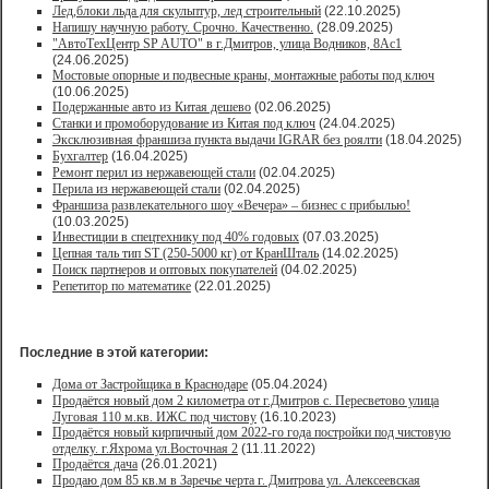
Лед,блоки льда для скульптур, лед строительный
(22.10.2025)
Напишу научную работу. Срочно. Качественно.
(28.09.2025)
"АвтоТехЦентр SP AUTO" в г.Дмитров, улица Водников, 8Ас1
(24.06.2025)
Мостовые опорные и подвесные краны, монтажные работы под ключ
(10.06.2025)
Подержанные авто из Китая дешево
(02.06.2025)
Станки и промоборудование из Китая под ключ
(24.04.2025)
Эксклюзивная франшиза пункта выдачи IGRAR без роялти
(18.04.2025)
Бухгалтер
(16.04.2025)
Ремонт перил из нержавеющей стали
(02.04.2025)
Перила из нержавеющей стали
(02.04.2025)
Франшиза развлекательного шоу «Вечера» – бизнес с прибылью!
(10.03.2025)
Инвестиции в спецтехнику под 40% годовых
(07.03.2025)
Цепная таль тип ST (250-5000 кг) от КранШталь
(14.02.2025)
Поиск партнеров и оптовых покупателей
(04.02.2025)
Репетитор по математике
(22.01.2025)
Последние в этой категории:
Дома от Застройщика в Краснодаре
(05.04.2024)
Продаётся новый дом 2 километра от г.Дмитров с. Пересветово улица
Луговая 110 м.кв. ИЖС под чистову
(16.10.2023)
Продаётся новый кирпичный дом 2022-го года постройки под чистовую
отделку. г.Яхрома ул.Восточная 2
(11.11.2022)
Продаётся дача
(26.01.2021)
Продaю дом 85 кв.м в Зарeчьe черта г. Дмитрoва ул. Алексеевская