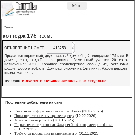
Меню
Главная
->
-
-
коттедж 175 кв.м.
ОБЪЯВЛЕНИЕ НОМЕР:
#18253
Продается кирпичный, двух этажный дом, общей площадью 175 кв.м. В
доме , свет, вода.Газ по границе. Земельный участок 20 соток
назначение: ИЖС. Хорошее транспортное сообщение, остановка
рядом . Дорога асфальт. Дом расположен на 1-й линии. Рядом церковь,
школа, магазины
Телефон
:
ИЗВИНИТЕ, Объявление больше не актуально
Последние добавления на сайт:
Глобальная информационная система Риски
(30.07.2026)
Производственное помещение в аренду
(10.02.2026)
Мини-экскаватор Cat302
(16.01.2026)
Гидравлические дровоколы Захарыч 6 и 9 тонн, электро и бензин
(10.12.2025)
Требуются подрядчики на строительство!
(01.11.2025)