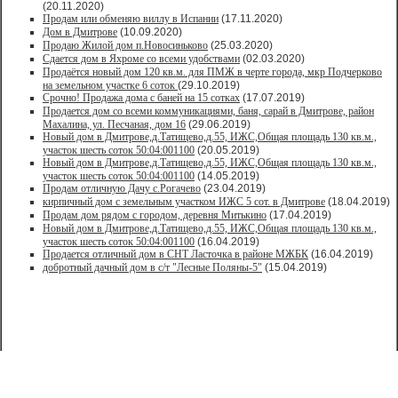
(20.11.2020)
Продам или обменяю виллу в Испании
(17.11.2020)
Дом в Дмитрове
(10.09.2020)
Продаю Жилой дом п.Новосиньково
(25.03.2020)
Сдается дом в Яхроме со всеми удобствами
(02.03.2020)
Продаётся новый дом 120 кв.м. для ПМЖ в черте города, мкр Подчерково
на земельном участке 6 соток
(29.10.2019)
Срочно! Продажа дома с баней на 15 сотках
(17.07.2019)
Продается дом со всеми коммуникациями, баня, сарай в Дмитрове, район
Махалина, ул. Песчаная, дом 16
(29.06.2019)
Новый дом в Дмитрове,д.Татищево,д.55, ИЖС,Общая площадь 130 кв.м.,
участок шесть соток 50:04:001100
(20.05.2019)
Новый дом в Дмитрове,д.Татищево,д.55, ИЖС,Общая площадь 130 кв.м.,
участок шесть соток 50:04:001100
(14.05.2019)
Продам отличную Дачу с.Рогачево
(23.04.2019)
кирпичный дом с земельным участком ИЖС 5 сот. в Дмитрове
(18.04.2019)
Продам дом рядом с городом, деревня Митькино
(17.04.2019)
Новый дом в Дмитрове,д.Татищево,д.55, ИЖС,Общая площадь 130 кв.м.,
участок шесть соток 50:04:001100
(16.04.2019)
Продается отличный дом в СНТ Ласточка в районе МЖБК
(16.04.2019)
добротный дачный дом в с/т "Лесные Поляны-5"
(15.04.2019)