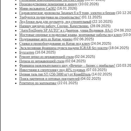
Производственное помещение в аренду
(10.02.2026)
Мини-экскаватор Cat302
(16.01.2026)
Гидравлические дровоколы Захарыч 6 и 9 тонн, электро и бензин
(10.12.2
Требуются подрядчики на строительство!
(01.11.2025)
Лед,блоки льда для скульптур, лед строительный
(22.10.2025)
Напишу научную работу. Срочно. Качественно.
(28.09.2025)
"АвтоТехЦентр SP AUTO" в г.Дмитров, улица Водников, 8Ас1
(24.06.202
Мостовые опорные и подвесные краны, монтажные работы под ключ
(10.0
Подержанные авто из Китая дешево
(02.06.2025)
Станки и промоборудование из Китая под ключ
(24.04.2025)
Эксклюзивная франшиза пункта выдачи IGRAR без роялти
(18.04.2025)
Бухгалтер
(16.04.2025)
Ремонт перил из нержавеющей стали
(02.04.2025)
Перила из нержавеющей стали
(02.04.2025)
Франшиза развлекательного шоу «Вечера» – бизнес с прибылью!
(10.03.2
Инвестиции в спецтехнику под 40% годовых
(07.03.2025)
Цепная таль тип ST (250-5000 кг) от КранШталь
(14.02.2025)
Поиск партнеров и оптовых покупателей
(04.02.2025)
Репетитор по математике
(22.01.2025)