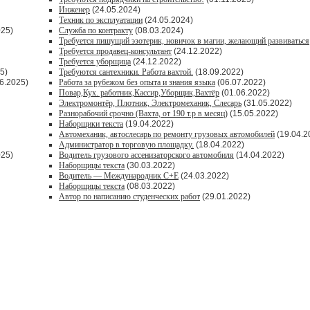
Инженер
(24.05.2024)
Техник по эксплуатации
(24.05.2024)
025)
Служба по контракту
(08.03.2024)
Требуется пишущий эзотерик, новичок в магии, желающий развиваться
Требуется продавец-консультант
(24.12.2022)
Требуется уборщица
(24.12.2022)
5)
Требуются сантехники. Работа вахтой.
(18.09.2022)
6.2025)
Работа за рубежом без опыта и знания языка
(06.07.2022)
Повар,Кух. работник,Кассир,Уборщик,Вахтёр
(01.06.2022)
Электромонтёр, Плотник, Электромеханик, Слесарь
(31.05.2022)
Paзнoрабочий cрочно (Вахта, от 190 т.р в месяц)
(15.05.2022)
Наборщики текста
(19.04.2022)
Автомеханик, автослесарь по ремонту грузовых автомобилей
(19.04.2
Администратор в торговую площадку.
(18.04.2022)
025)
Водитель грузового ассенизаторского автомобиля
(14.04.2022)
Наборщицы текста
(30.03.2022)
Водитель — Международник С+Е
(24.03.2022)
Наборщицы текста
(08.03.2022)
Автор по написанию студенческих работ
(29.01.2022)