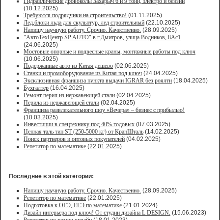
Гидравлические дровоколы Захарыч 6 и 9 тонн, электро и бензин
(10.12.2025)
Требуются подрядчики на строительство!
(01.11.2025)
Лед,блоки льда для скульптур, лед строительный
(22.10.2025)
Напишу научную работу. Срочно. Качественно.
(28.09.2025)
"АвтоТехЦентр SP AUTO" в г.Дмитров, улица Водников, 8Ас1
(24.06.2025)
Мостовые опорные и подвесные краны, монтажные работы под ключ
(10.06.2025)
Подержанные авто из Китая дешево
(02.06.2025)
Станки и промоборудование из Китая под ключ
(24.04.2025)
Эксклюзивная франшиза пункта выдачи IGRAR без роялти
(18.04.2025)
Бухгалтер
(16.04.2025)
Ремонт перил из нержавеющей стали
(02.04.2025)
Перила из нержавеющей стали
(02.04.2025)
Франшиза развлекательного шоу «Вечера» – бизнес с прибылью!
(10.03.2025)
Инвестиции в спецтехнику под 40% годовых
(07.03.2025)
Цепная таль тип ST (250-5000 кг) от КранШталь
(14.02.2025)
Поиск партнеров и оптовых покупателей
(04.02.2025)
Репетитор по математике
(22.01.2025)
Последние в этой категории:
Напишу научную работу. Срочно. Качественно.
(28.09.2025)
Репетитор по математике
(22.01.2025)
Подготовка к ОГЭ, ЕГЭ по математике
(21.01.2024)
Дизайн интерьера под ключ! От студии дизайна L DESIGN.
(15.06.2023)