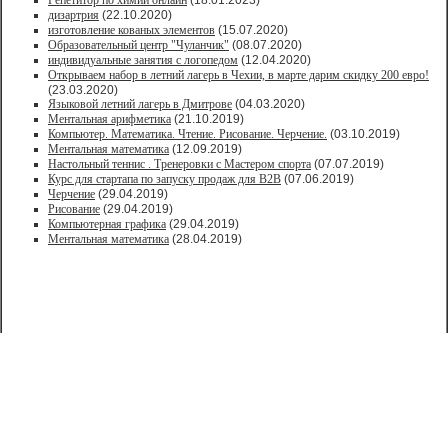
Репетитор по химии онлайн
(18.01.2023)
дизартрия
(22.10.2020)
изготовление кованых элементов
(15.07.2020)
Образовательный центр "Чуланчик"
(08.07.2020)
индивидуальные занятия с логопедом
(12.04.2020)
Открываем набор в летний лагерь в Чехии, в марте дарим скидку 200 евро!
(23.03.2020)
Языковой летний лагерь в Дмитрове
(04.03.2020)
Ментальная арифметика
(21.10.2019)
Компьютер. Математика. Чтение. Рисование. Черчение.
(03.10.2019)
Ментальная математика
(12.09.2019)
Настольный теннис . Тренеровки с Мастером спорта
(07.07.2019)
Курс для стартапа по запуску продаж для В2В
(07.06.2019)
Черчение
(29.04.2019)
Рисование
(29.04.2019)
Компьютерная графика
(29.04.2019)
Ментальная математика
(28.04.2019)