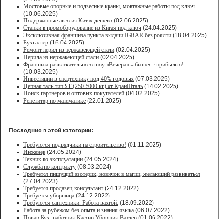
Мостовые опорные и подвесные краны, монтажные работы под ключ
(10.06.2025)
Подержанные авто из Китая дешево
(02.06.2025)
Станки и промоборудование из Китая под ключ
(24.04.2025)
Эксклюзивная франшиза пункта выдачи IGRAR без роялти
(18.04.2025)
Бухгалтер
(16.04.2025)
Ремонт перил из нержавеющей стали
(02.04.2025)
Перила из нержавеющей стали
(02.04.2025)
Франшиза развлекательного шоу «Вечера» – бизнес с прибылью!
(10.03.2025)
Инвестиции в спецтехнику под 40% годовых
(07.03.2025)
Цепная таль тип ST (250-5000 кг) от КранШталь
(14.02.2025)
Поиск партнеров и оптовых покупателей
(04.02.2025)
Репетитор по математике
(22.01.2025)
Последние в этой категории:
Требуются подрядчики на строительство!
(01.11.2025)
Инженер
(24.05.2024)
Техник по эксплуатации
(24.05.2024)
Служба по контракту
(08.03.2024)
Требуется пишущий эзотерик, новичок в магии, желающий развиваться
(27.04.2023)
Требуется продавец-консультант
(24.12.2022)
Требуется уборщица
(24.12.2022)
Требуются сантехники. Работа вахтой.
(18.09.2022)
Работа за рубежом без опыта и знания языка
(06.07.2022)
Повар,Кух. работник,Кассир,Уборщик,Вахтёр
(01.06.2022)