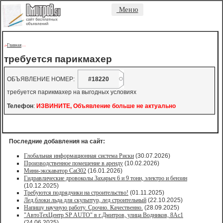
Меню
Главная
->
-
-
требуется парикмахер
ОБЪЯВЛЕНИЕ НОМЕР:
#18220
требуется парикмахер на выгодных условиях
Телефон
:
ИЗВИНИТЕ, Объявление больше не актуально
Последние добавления на сайт:
Глобальная информационная система Риски
(30.07.2026)
Производственное помещение в аренду
(10.02.2026)
Мини-экскаватор Cat302
(16.01.2026)
Гидравлические дровоколы Захарыч 6 и 9 тонн, электро и бензин
(10.12.2025)
Требуются подрядчики на строительство!
(01.11.2025)
Лед,блоки льда для скульптур, лед строительный
(22.10.2025)
Напишу научную работу. Срочно. Качественно.
(28.09.2025)
"АвтоТехЦентр SP AUTO" в г.Дмитров, улица Водников, 8Ас1
(24.06.2025)