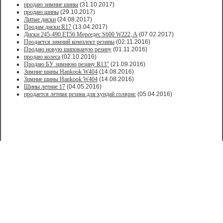
продаю зимние шины
(31.10.2017)
продаю шины
(29.10.2017)
Литые диски
(24.08.2017)
Продам диски R17
(13.04.2017)
Диски 245-490 ET56 Мерседес S600 W222, A
(07.02.2017)
Продается зимний комплект резины
(02.11.2016)
Продаю новую шипованую резину
(01.11.2016)
продаю колеса
(02.10.2016)
Продаю БУ зимнюю резину R13"
(21.09.2016)
Зимние шины Hankook W404
(14.08.2016)
Зимние шины Hankook W404
(14.08.2016)
Шины летние 17
(04.05.2016)
продается летняя резина для хундай солярис
(05.04.2016)