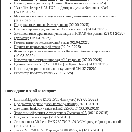
Напишу научную работу. Срочно. Качественно.
(28.09.2025)
"АвтоТехЦентр SP AUTO" в г.Дмитров, улица Водников, 8Ас1
(24.06.2025)
Мостовые опорные и подвесные краны, монтажные работы под ключ
(10.06.2025)
Подержанные авто из Китая дешево
(02.06.2025)
Станки и промоборудование из Китая под ключ
(24.04.2025)
Эксклюзивная франшиза пункта выдачи IGRAR без роялти
(18.04.2025)
Бухгалтер
(16.04.2025)
Ремонт перил из нержавеющей стали
(02.04.2025)
Перила из нержавеющей стали
(02.04.2025)
Франшиза развлекательного шоу «Вечера» – бизнес с прибылью!
(10.03.2025)
Инвестиции в спецтехнику под 40% годовых
(07.03.2025)
Цепная таль тип ST (250-5000 кг) от КранШталь
(14.02.2025)
Поиск партнеров и оптовых покупателей
(04.02.2025)
Репетитор по математике
(22.01.2025)
Последние в этой категории:
Шины BridgeStone R16 215/65 4шт. (лето)
(03.05.2022)
Продаются родные диски на хонда аккорд
(04.11.2019)
Две шины hankook ventus prime2 225/60/17
(03.09.2019)
Заказ зимней резины Автосервис в Сысоево 49А
(09.10.2018)
Продаю колеса в сборе
(25.09.2018)
Летние шины Michelin PAX 235 700 R450 AC Мерседес бронированный
(15.07.2018)
Диски 245-490 ET56 Мерседес S600 W222, A
(14.07.2018)