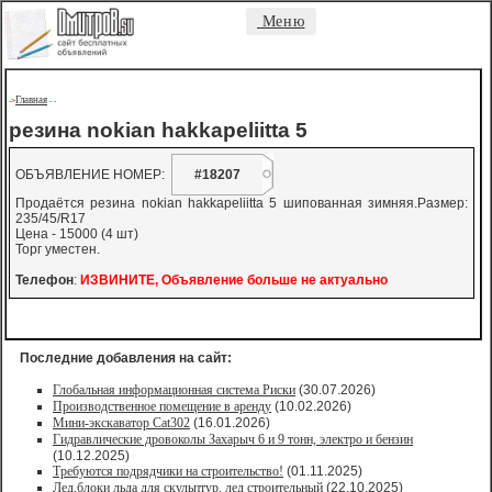
Меню
Главная
->
-
-
резина nokian hakkapeliitta 5
ОБЪЯВЛЕНИЕ НОМЕР:
#18207
Продаётся резина nokian hakkapeliitta 5 шипованная зимняя.Размер:
235/45/R17
Цена - 15000 (4 шт)
Торг уместен.
Телефон
:
ИЗВИНИТЕ, Объявление больше не актуально
Последние добавления на сайт:
Глобальная информационная система Риски
(30.07.2026)
Производственное помещение в аренду
(10.02.2026)
Мини-экскаватор Cat302
(16.01.2026)
Гидравлические дровоколы Захарыч 6 и 9 тонн, электро и бензин
(10.12.2025)
Требуются подрядчики на строительство!
(01.11.2025)
Лед,блоки льда для скульптур, лед строительный
(22.10.2025)