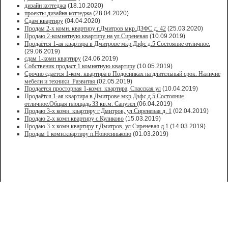
дизайн коттеджа
(18.10.2020)
проекты дизайна коттеджа
(28.04.2020)
Сдам квартиру
(04.04.2020)
Продам 2-х комн. квартиру г.Дмитров мкр.ДЗФС д. 42
(25.03.2020)
Продаю 2-комнатную квартиру на ул.Сиреневая
(10.09.2019)
Продаётся 1-ая квартира в Дмитрове мкр.Дзфс д.5 Состояние отличное.
(29.06.2019)
сдам 1-комн квартиру
(24.06.2019)
Собственик продаст 1 комнатную квартиру
(10.05.2019)
Срочно сдается 1-ком. квартира в Подосинках на длительный срок. Наличие
мебели и техники. Развитая
(02.05.2019)
Продается просторная 1-комн. квартира, Спасская ул
(10.04.2019)
Продаётся 1-ая квартира в Дмитрове мкр.Дзфс д.5 Состояние
отличное.Общая площадь 33 кв.м. Санузел
(06.04.2019)
Продаю 3-х комн. квартиру г.Дмитров, ул.Сиреневая д. 1
(02.04.2019)
Продаю 2-х комн.квартиру с.Куликово
(15.03.2019)
Продаю 3-х комн.квартиру г.Дмитров, ул.Сиреневая д.1
(14.03.2019)
Продам 1 комн.квартиру п.Новосиньково
(01.03.2019)