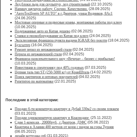
Лед,блоки льда для скульптур, лед строительный
(22.10.2025)
Напишу научную работу. Срочно. Качественно.
(28.09.2025)
"АвтоТехЦентр SP AUTO" в г.Дмитров, улица Водников, 8Ас1
(24.06.2025)
Мостовые опорные и подвесные краны, монтажные работы под ключ
(10.06.2025)
Подержанные авто из Китая дешево
(02.06.2025)
Станки и промоборудование из Китая под ключ
(24.04.2025)
Эксклюзивная франшиза пункта выдачи IGRAR без роялти
(18.04.2025)
Бухгалтер
(16.04.2025)
Ремонт перил из нержавеющей стали
(02.04.2025)
Перила из нержавеющей стали
(02.04.2025)
Франшиза развлекательного шоу «Вечера» – бизнес с прибылью!
(10.03.2025)
Инвестиции в спецтехнику под 40% годовых
(07.03.2025)
Цепная таль тип ST (250-5000 кг) от КранШталь
(14.02.2025)
Поиск партнеров и оптовых покупателей
(04.02.2025)
Репетитор по математике
(22.01.2025)
Последние в этой категории:
Продаю 6-ти комнатную квартиру в Дубай 330м2 со своим пляжем
(03.01.2023)
Продам однокомнатную квартиру в Краснодаре.
(25.11.2022)
Сдам 1-комн.кв., 20000руб., г.Дмитров, ДЗФС
(05.06.2022)
Квартира в Алании 400 метров от моря с видом на горы.Турция
(06.05.2022)
дизайн коттеджа спб
(31.03.2021)