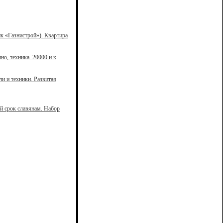
к «Газнистрой»). Квартира
но, техника. 20000 и к
ли и техники. Развитая
й срок славянам. Набор