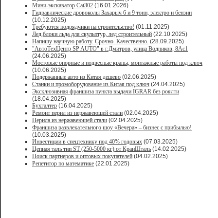
Мини-экскаватор Cat302
(16.01.2026)
Гидравлические дровоколы Захарыч 6 и 9 тонн, электро и бензин
(10.12.2025)
Требуются подрядчики на строительство!
(01.11.2025)
Лед,блоки льда для скульптур, лед строительный
(22.10.2025)
Напишу научную работу. Срочно. Качественно.
(28.09.2025)
"АвтоТехЦентр SP AUTO" в г.Дмитров, улица Водников, 8Ас1
(24.06.2025)
Мостовые опорные и подвесные краны, монтажные работы под ключ
(10.06.2025)
Подержанные авто из Китая дешево
(02.06.2025)
Станки и промоборудование из Китая под ключ
(24.04.2025)
Эксклюзивная франшиза пункта выдачи IGRAR без роялти
(18.04.2025)
Бухгалтер
(16.04.2025)
Ремонт перил из нержавеющей стали
(02.04.2025)
Перила из нержавеющей стали
(02.04.2025)
Франшиза развлекательного шоу «Вечера» – бизнес с прибылью!
(10.03.2025)
Инвестиции в спецтехнику под 40% годовых
(07.03.2025)
Цепная таль тип ST (250-5000 кг) от КранШталь
(14.02.2025)
Поиск партнеров и оптовых покупателей
(04.02.2025)
Репетитор по математике
(22.01.2025)