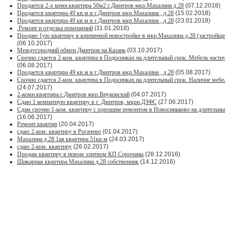
Продается 2-х комн.квартира 50м2 г.Дмитров мкр.Махалина д.28
(07.12.2018)
Продается квартира 49 кв.м в г.Дмитров мкр.Махалина , д.28
(15.02.2018)
Продается квартира 49 кв.м в г.Дмитров мкр.Махалина , д.28
(23.01.2018)
.Ремонт и отделка помещений
(11.01.2018)
Продаю 1ую квартиру в кирпичной новостройке в мкр.Махалина д.28 (застройщи
(06.10.2017)
Междугородний обмен Дмитров на Казань
(03.10.2017)
Срочно сдается 2-ком. квартира в Подосинках на длительный срок. Мебель частич
(06.08.2017)
Продается квартира 49 кв.м в г.Дмитров мкр.Махалина , д.28
(05.08.2017)
Срочно сдается 2-ком. квартира в Подосинках на длительный срок. Наличие мебе
(24.07.2017)
2-комн.квартира г.Дмитров мкр.Внуковский
(04.07.2017)
Сдаю 1 комнатную квартиру в г. Дмитров, мкрн.ДЗФС
(27.06.2017)
Сдам срочно 1-ком. квартиру с хорошим ремонтом в Новосиньково на длительны
(16.06.2017)
Ремонт квартир
(20.04.2017)
сдаю 2-ком. квартиру в Рогачево
(01.04.2017)
Махалина д.28 1ая квартира 51кв.м
(24.03.2017)
сдаю 2-ком. квартиру
(26.02.2017)
Продам квартиру в новом элитном КП Сорочаны
(28.12.2016)
Шикарная квартира Махалина д.28 собственник
(14.12.2016)