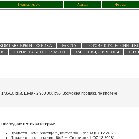
Недвижимость
Афиша
Форум
КОМПЬЮТЕРЫ И ТЕХНИКА
РАБОТА
СОТОВЫЕ ТЕЛЕФОНЫ И К
ИИ
СТРОИТЕЛЬСТВО, РЕМОНТ
РАСТЕНИЯ, ЖИВОТНЫ
БИЗ
,1/36/10 кв.м. Цена - 2 900 000 руб. Возможна продажа по ипотеке.
Последние в этой категории:
Продается 1 комн. квартира г. Дмитров пос. Ртс д.18
(07.12.2018)
Продается 1 комн. квартира 40м2 ул. Сиреневая д.1
(07.12.2018)