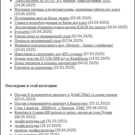
"АвтоТехЦентр SP AUTO" в г.Дмитров, улица Водников, 8Ас1
(24.06.2025)
Мостовые опорные и подвесные краны, монтажные работы под ключ
(10.06.2025)
Подержанные авто из Китая дешево
(02.06.2025)
Станки и промоборудование из Китая под ключ
(24.04.2025)
Эксклюзивная франшиза пункта выдачи IGRAR без роялти
(18.04.2025)
Бухгалтер
(16.04.2025)
Ремонт перил из нержавеющей стали
(02.04.2025)
Перила из нержавеющей стали
(02.04.2025)
Франшиза развлекательного шоу «Вечера» – бизнес с прибылью!
(10.03.2025)
Инвестиции в спецтехнику под 40% годовых
(07.03.2025)
Цепная таль тип ST (250-5000 кг) от КранШталь
(14.02.2025)
Поиск партнеров и оптовых покупателей
(04.02.2025)
Репетитор по математике
(22.01.2025)
Последние в этой категории:
Продаю 6-ти комнатную квартиру в Дубай 330м2 со своим пляжем
(03.01.2023)
Продам однокомнатную квартиру в Краснодаре.
(25.11.2022)
Сдам 1-комн.кв., 20000руб., г.Дмитров, ДЗФС
(05.06.2022)
Квартира в Алании 400 метров от моря с видом на горы.Турция
(06.05.2022)
дизайн коттеджа спб
(31.03.2021)
дизайн коттеджа
(18.10.2020)
проекты дизайна коттеджа
(28.04.2020)
Сдам квартиру
(04.04.2020)