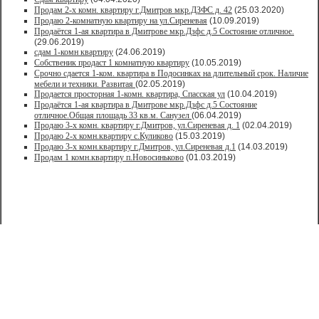
Продам 2-х комн. квартиру г.Дмитров мкр.ДЗФС д. 42
(25.03.2020)
Продаю 2-комнатную квартиру на ул.Сиреневая
(10.09.2019)
Продаётся 1-ая квартира в Дмитрове мкр.Дзфс д.5 Состояние отличное.
(29.06.2019)
сдам 1-комн квартиру
(24.06.2019)
Собственик продаст 1 комнатную квартиру
(10.05.2019)
Срочно сдается 1-ком. квартира в Подосинках на длительный срок. Наличие
мебели и техники. Развитая
(02.05.2019)
Продается просторная 1-комн. квартира, Спасская ул
(10.04.2019)
Продаётся 1-ая квартира в Дмитрове мкр.Дзфс д.5 Состояние
отличное.Общая площадь 33 кв.м. Санузел
(06.04.2019)
Продаю 3-х комн. квартиру г.Дмитров, ул.Сиреневая д. 1
(02.04.2019)
Продаю 2-х комн.квартиру с.Куликово
(15.03.2019)
Продаю 3-х комн.квартиру г.Дмитров, ул.Сиреневая д.1
(14.03.2019)
Продам 1 комн.квартиру п.Новосиньково
(01.03.2019)