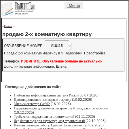
Меню
Главная
->
-
-
продаю 2-х комнатную квартиру
ОБЪЯВЛЕНИЕ НОМЕР:
#18115
Продаю 2-х комнатную квартиру в п. Подосинки. Новостройка.
Телефон
:
ИЗВИНИТЕ, Объявление больше не актуально
Дополнительная информация:
Елена
Последние добавления на сайт:
Глобальная информационная система Риски
(30.07.2026)
Производственное помещение в аренду
(10.02.2026)
Мини-экскаватор Cat302
(16.01.2026)
Гидравлические дровоколы Захарыч 6 и 9 тонн, электро и бензин
(10.12.2025)
Требуются подрядчики на строительство!
(01.11.2025)
Лед,блоки льда для скульптур, лед строительный
(22.10.2025)
Напишу научную работу. Срочно. Качественно.
(28.09.2025)