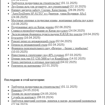
Требуются подрядчики на строительство!
(01.11.2025)
Лед,блоки льда для скульптур, лед строительный
(22.10.2025)
Напишу научную работу. Срочно. Качественно.
(28.09.2025)
"АвтоТехЦентр SP AUTO" в г.Дмитров, улица Водников, 8Ас1
(24.06.2025)
Мостовые опорные и подвесные краны, монтажные работы под ключ
(10.06.2025)
Подержанные авто из Китая дешево
(02.06.2025)
Станки и промоборудование из Китая под ключ
(24.04.2025)
Эксклюзивная франшиза пункта выдачи IGRAR без роялти
(18.04.2025)
Бухгалтер
(16.04.2025)
Ремонт перил из нержавеющей стали
(02.04.2025)
Перила из нержавеющей стали
(02.04.2025)
Франшиза развлекательного шоу «Вечера» – бизнес с прибылью!
(10.03.2025)
Инвестиции в спецтехнику под 40% годовых
(07.03.2025)
Цепная таль тип ST (250-5000 кг) от КранШталь
(14.02.2025)
Поиск партнеров и оптовых покупателей
(04.02.2025)
Репетитор по математике
(22.01.2025)
Последние в этой категории:
Требуются подрядчики на строительство!
(01.11.2025)
Инженер
(24.05.2024)
Техник по эксплуатации
(24.05.2024)
Служба по контракту
(08.03.2024)
Требуется пишущий эзотерик, новичок в магии, желающий развиваться
(27.04.2023)