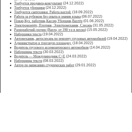
Требуется продавец-консультант
(24.12.2022)
Требуется уборщица
(24.12.2022)
Требуются сантехники. Работа вахтой.
(18.09.2022)
Работа за рубежом без опыта и знания языка
(06.07.2022)
Повар,Кух. работник,Кассир,Уборщик,Вахтёр
(01.06.2022)
Электромонтёр, Плотник, Электромеханик, Слесарь
(31.05.2022)
Paзнoрабочий cрочно (Вахта, от 190 т.р в месяц)
(15.05.2022)
Наборщики текста
(19.04.2022)
Автомеханик, автослесарь по ремонту грузовых автомобилей
(19.04.2022)
Администратор в торговую площадку.
(18.04.2022)
Водитель грузового ассенизаторского автомобиля
(14.04.2022)
Наборщицы текста
(30.03.2022)
Водитель — Международник С+Е
(24.03.2022)
Наборщицы текста
(08.03.2022)
Автор по написанию студенческих работ
(29.01.2022)