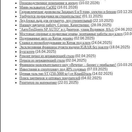
Производственное помещение в аренду
(10.02.2026)
Мини-экскаватор Cat302
(16.01.2026)
Гидравлические дровоколы Захарыч 6 и 9 тонн, электро и бензин
(10.12.2
Требуются подрядчики на строительство!
(01.11.2025)
Лед,блоки льда для скульптур, лед строительный
(22.10.2025)
Напишу научную работу. Срочно. Качественно.
(28.09.2025)
"АвтоТехЦентр SP AUTO" в г.Дмитров, улица Водников, 8Ас1
(24.06.202
Мостовые опорные и подвесные краны, монтажные работы под ключ
(10.0
Подержанные авто из Китая дешево
(02.06.2025)
Станки и промоборудование из Китая под ключ
(24.04.2025)
Эксклюзивная франшиза пункта выдачи IGRAR без роялти
(18.04.2025)
Бухгалтер
(16.04.2025)
Ремонт перил из нержавеющей стали
(02.04.2025)
Перила из нержавеющей стали
(02.04.2025)
Франшиза развлекательного шоу «Вечера» – бизнес с прибылью!
(10.03.2
Инвестиции в спецтехнику под 40% годовых
(07.03.2025)
Цепная таль тип ST (250-5000 кг) от КранШталь
(14.02.2025)
Поиск партнеров и оптовых покупателей
(04.02.2025)
Репетитор по математике
(22.01.2025)