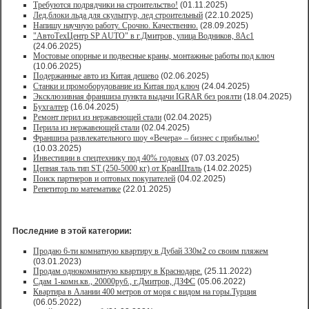
Требуются подрядчики на строительство!
(01.11.2025)
Лед,блоки льда для скульптур, лед строительный
(22.10.2025)
Напишу научную работу. Срочно. Качественно.
(28.09.2025)
"АвтоТехЦентр SP AUTO" в г.Дмитров, улица Водников, 8Ас1
(24.06.2025)
Мостовые опорные и подвесные краны, монтажные работы под ключ
(10.06.2025)
Подержанные авто из Китая дешево
(02.06.2025)
Станки и промоборудование из Китая под ключ
(24.04.2025)
Эксклюзивная франшиза пункта выдачи IGRAR без роялти
(18.04.2025)
Бухгалтер
(16.04.2025)
Ремонт перил из нержавеющей стали
(02.04.2025)
Перила из нержавеющей стали
(02.04.2025)
Франшиза развлекательного шоу «Вечера» – бизнес с прибылью!
(10.03.2025)
Инвестиции в спецтехнику под 40% годовых
(07.03.2025)
Цепная таль тип ST (250-5000 кг) от КранШталь
(14.02.2025)
Поиск партнеров и оптовых покупателей
(04.02.2025)
Репетитор по математике
(22.01.2025)
Последние в этой категории:
Продаю 6-ти комнатную квартиру в Дубай 330м2 со своим пляжем
(03.01.2023)
Продам однокомнатную квартиру в Краснодаре.
(25.11.2022)
Сдам 1-комн.кв., 20000руб., г.Дмитров, ДЗФС
(05.06.2022)
Квартира в Алании 400 метров от моря с видом на горы.Турция
(06.05.2022)