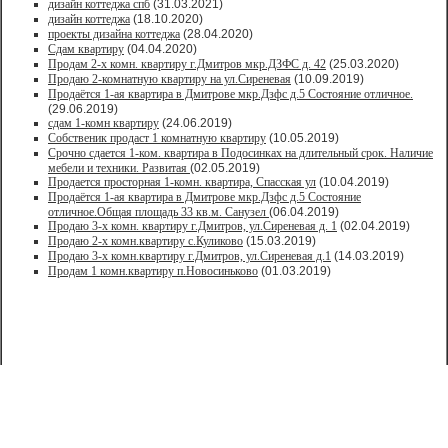
дизайн коттеджа спб
(31.03.2021)
дизайн коттеджа
(18.10.2020)
проекты дизайна коттеджа
(28.04.2020)
Сдам квартиру
(04.04.2020)
Продам 2-х комн. квартиру г.Дмитров мкр.ДЗФС д. 42
(25.03.2020)
Продаю 2-комнатную квартиру на ул.Сиреневая
(10.09.2019)
Продаётся 1-ая квартира в Дмитрове мкр.Дзфс д.5 Состояние отличное.
(29.06.2019)
сдам 1-комн квартиру
(24.06.2019)
Собственик продаст 1 комнатную квартиру
(10.05.2019)
Срочно сдается 1-ком. квартира в Подосинках на длительный срок. Наличие
мебели и техники. Развитая
(02.05.2019)
Продается просторная 1-комн. квартира, Спасская ул
(10.04.2019)
Продаётся 1-ая квартира в Дмитрове мкр.Дзфс д.5 Состояние
отличное.Общая площадь 33 кв.м. Санузел
(06.04.2019)
Продаю 3-х комн. квартиру г.Дмитров, ул.Сиреневая д. 1
(02.04.2019)
Продаю 2-х комн.квартиру с.Куликово
(15.03.2019)
Продаю 3-х комн.квартиру г.Дмитров, ул.Сиреневая д.1
(14.03.2019)
Продам 1 комн.квартиру п.Новосиньково
(01.03.2019)