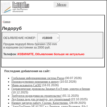
Меню
Главная
->
-
Ледоруб
ОБЪЯВЛЕНИЕ НОМЕР:
#18049
Продам ледоруб Mora-Spiralen 150 mm
в хорошем состоянии за 2000 руб.
Телефон
:
ИЗВИНИТЕ, Объявление больше не актуально
Последние добавления на сайт:
Глобальная информационная система Риски
(30.07.2026)
Производственное помещение в аренду
(10.02.2026)
Мини-экскаватор Cat302
(16.01.2026)
Гидравлические дровоколы Захарыч 6 и 9 тонн, электро и бензин
(10.12.2025)
Требуются подрядчики на строительство!
(01.11.2025)
Лед,блоки льда для скульптур, лед строительный
(22.10.2025)
Напишу научную работу. Срочно. Качественно.
(28.09.2025)
"АвтоТехЦентр SP AUTO" в г.Дмитров, улица Водников, 8Ас1