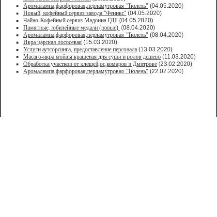
Аромалампа,фарфоровая,перламутровая "Тюлень"
(04.05.2020)
Новый, кофейный сервиз завода "Феникс"
(04.05.2020)
Чайно-Кофейный сервиз Мадонна ГДР
(04.05.2020)
Памятные, юбилейные медали (новые).
(08.04.2020)
Аромалампа,фарфоровая,перламутровая "Тюлень"
(08.04.2020)
Икра царская лососевая
(15.03.2020)
Услуги аутсорсинга, предоставление персонала
(13.03.2020)
Масаго-икра мойвы крашеная для суши и ролов дешево
(11.03.2020)
Обработка участков от клещей,ос,комаров в Дмитрове
(23.02.2020)
Аромалампа,фарфоровая,перламутровая "Тюлень"
(22.02.2020)