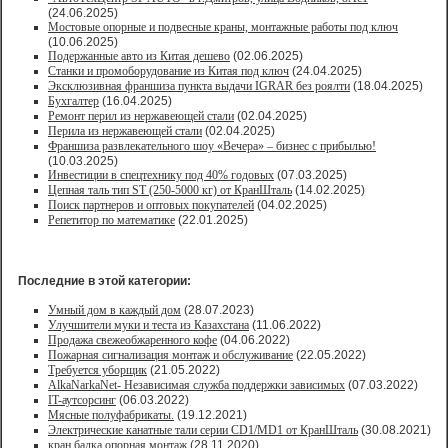
(24.06.2025)
Мостовые опорные и подвесные краны, монтажные работы под ключ
(10.06.2025)
Подержанные авто из Китая дешево
(02.06.2025)
Станки и промоборудование из Китая под ключ
(24.04.2025)
Эксклюзивная франшиза пункта выдачи IGRAR без роялти
(18.04.2025)
Бухгалтер
(16.04.2025)
Ремонт перил из нержавеющей стали
(02.04.2025)
Перила из нержавеющей стали
(02.04.2025)
Франшиза развлекательного шоу «Вечера» – бизнес с прибылью!
(10.03.2025)
Инвестиции в спецтехнику под 40% годовых
(07.03.2025)
Цепная таль тип ST (250-5000 кг) от КранШталь
(14.02.2025)
Поиск партнеров и оптовых покупателей
(04.02.2025)
Репетитор по математике
(22.01.2025)
Последние в этой категории:
Умный дом в каждый дом
(28.07.2023)
Улучшители муки и теста из Казахстана
(11.06.2022)
Продажа свежеобжаренного кофе
(04.06.2022)
Пожарная сигнализация монтаж и обслуживание
(22.05.2022)
Требуется уборщик
(21.05.2022)
AlkaNarkaNet- Независимая служба поддержки зависимых
(07.03.2022)
IT-аутсорсинг
(06.03.2022)
Мясные полуфабрикаты.
(19.12.2021)
Электрические канатные тали серии CD1/MD1 от КранШталь
(30.08.2021)
кран балка опорная монтаж
(28.11.2020)