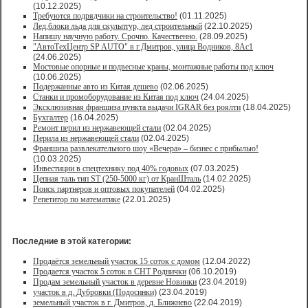
(10.12.2025)
Требуются подрядчики на строительство!
(01.11.2025)
Лед,блоки льда для скульптур, лед строительный
(22.10.2025)
Напишу научную работу. Срочно. Качественно.
(28.09.2025)
"АвтоТехЦентр SP AUTO" в г.Дмитров, улица Водников, 8Ас1
(24.06.2025)
Мостовые опорные и подвесные краны, монтажные работы под ключ
(10.06.2025)
Подержанные авто из Китая дешево
(02.06.2025)
Станки и промоборудование из Китая под ключ
(24.04.2025)
Эксклюзивная франшиза пункта выдачи IGRAR без роялти
(18.04.2025)
Бухгалтер
(16.04.2025)
Ремонт перил из нержавеющей стали
(02.04.2025)
Перила из нержавеющей стали
(02.04.2025)
Франшиза развлекательного шоу «Вечера» – бизнес с прибылью!
(10.03.2025)
Инвестиции в спецтехнику под 40% годовых
(07.03.2025)
Цепная таль тип ST (250-5000 кг) от КранШталь
(14.02.2025)
Поиск партнеров и оптовых покупателей
(04.02.2025)
Репетитор по математике
(22.01.2025)
Последние в этой категории:
Продаётся земельный участок 15 соток с домом
(12.04.2022)
Продается участок 5 соток в СНТ Роднички
(06.10.2019)
Продам земельный участок в деревне Новинки
(23.04.2019)
участок в д. Дубровки (Подосинки)
(23.04.2019)
земельный участок в г. Дмитров, д. Ближнево
(22.04.2019)