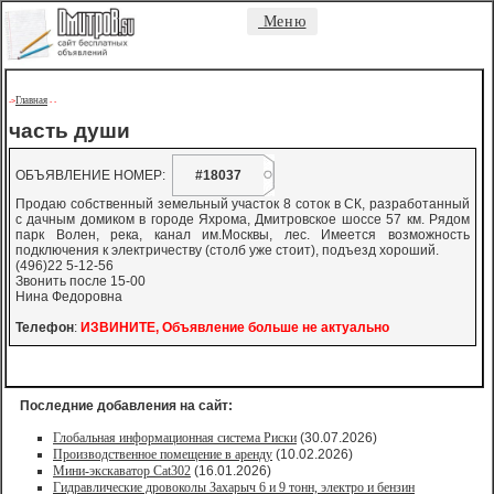
Меню
Главная
->
-
-
часть души
ОБЪЯВЛЕНИЕ НОМЕР:
#18037
Продаю собственный земельный участок 8 соток в СК, разработанный
с дачным домиком в городе Яхрома, Дмитровское шоссе 57 км. Рядом
парк Волен, река, канал им.Москвы, лес. Имеется возможность
подключения к электричеству (столб уже стоит), подъезд хороший.
(496)22 5-12-56
Звонить после 15-00
Нина Федоровна
Телефон
:
ИЗВИНИТЕ, Объявление больше не актуально
Последние добавления на сайт:
Глобальная информационная система Риски
(30.07.2026)
Производственное помещение в аренду
(10.02.2026)
Мини-экскаватор Cat302
(16.01.2026)
Гидравлические дровоколы Захарыч 6 и 9 тонн, электро и бензин