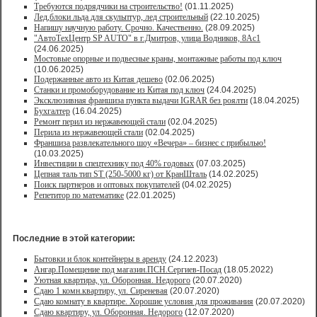
Требуются подрядчики на строительство!
(01.11.2025)
Лед,блоки льда для скульптур, лед строительный
(22.10.2025)
Напишу научную работу. Срочно. Качественно.
(28.09.2025)
"АвтоТехЦентр SP AUTO" в г.Дмитров, улица Водников, 8Ас1
(24.06.2025)
Мостовые опорные и подвесные краны, монтажные работы под ключ
(10.06.2025)
Подержанные авто из Китая дешево
(02.06.2025)
Станки и промоборудование из Китая под ключ
(24.04.2025)
Эксклюзивная франшиза пункта выдачи IGRAR без роялти
(18.04.2025)
Бухгалтер
(16.04.2025)
Ремонт перил из нержавеющей стали
(02.04.2025)
Перила из нержавеющей стали
(02.04.2025)
Франшиза развлекательного шоу «Вечера» – бизнес с прибылью!
(10.03.2025)
Инвестиции в спецтехнику под 40% годовых
(07.03.2025)
Цепная таль тип ST (250-5000 кг) от КранШталь
(14.02.2025)
Поиск партнеров и оптовых покупателей
(04.02.2025)
Репетитор по математике
(22.01.2025)
Последние в этой категории:
Бытовки и блок контейнеры в аренду
(24.12.2023)
Ангар.Помещение под магазин.ПСН.Сергиев-Посад
(18.05.2022)
Уютная квартира, ул. Оборонная. Недорого
(20.07.2020)
Сдаю 1 комн.квартиру, ул. Сиреневая
(20.07.2020)
Сдаю комнату в квартире. Хорошие условия для проживания
(20.07.2020)
Сдаю квартиру, ул. Оборонная. Недорого
(12.07.2020)