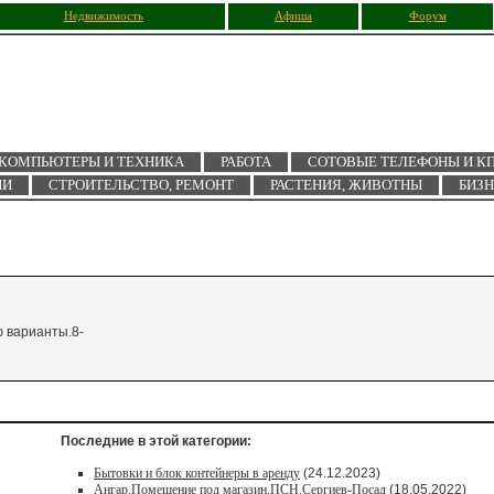
Недвижимость
Афиша
Форум
КОМПЬЮТЕРЫ И ТЕХНИКА
РАБОТА
СОТОВЫЕ ТЕЛЕФОНЫ И К
ИИ
СТРОИТЕЛЬСТВО, РЕМОНТ
РАСТЕНИЯ, ЖИВОТНЫ
БИЗ
ю варианты.8-
Последние в этой категории:
Бытовки и блок контейнеры в аренду
(24.12.2023)
Ангар.Помещение под магазин.ПСН.Сергиев-Посад
(18.05.2022)