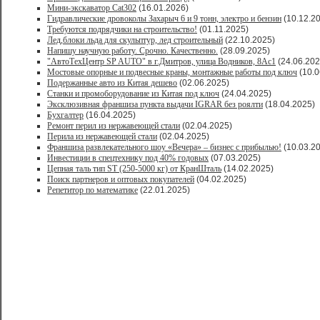
Мини-экскаватор Cat302
(16.01.2026)
Гидравлические дровоколы Захарыч 6 и 9 тонн, электро и бензин
(10.12.2
Требуются подрядчики на строительство!
(01.11.2025)
Лед,блоки льда для скульптур, лед строительный
(22.10.2025)
Напишу научную работу. Срочно. Качественно.
(28.09.2025)
"АвтоТехЦентр SP AUTO" в г.Дмитров, улица Водников, 8Ас1
(24.06.202
Мостовые опорные и подвесные краны, монтажные работы под ключ
(10.0
Подержанные авто из Китая дешево
(02.06.2025)
Станки и промоборудование из Китая под ключ
(24.04.2025)
Эксклюзивная франшиза пункта выдачи IGRAR без роялти
(18.04.2025)
Бухгалтер
(16.04.2025)
Ремонт перил из нержавеющей стали
(02.04.2025)
Перила из нержавеющей стали
(02.04.2025)
Франшиза развлекательного шоу «Вечера» – бизнес с прибылью!
(10.03.2
Инвестиции в спецтехнику под 40% годовых
(07.03.2025)
Цепная таль тип ST (250-5000 кг) от КранШталь
(14.02.2025)
Поиск партнеров и оптовых покупателей
(04.02.2025)
Репетитор по математике
(22.01.2025)