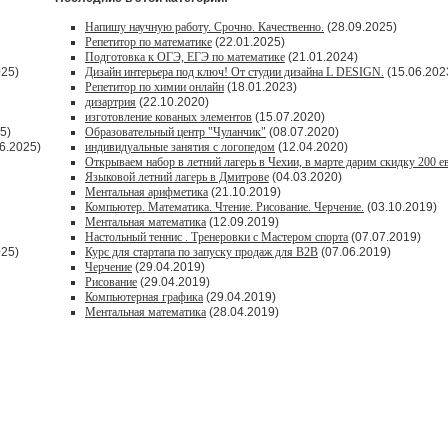
Напишу научную работу. Срочно. Качественно.
(28.09.2025)
Репетитор по математике
(22.01.2025)
Подготовка к ОГЭ, ЕГЭ по математике
(21.01.2024)
025)
Дизайн интерьера под ключ! От студии дизайна L DESIGN.
(15.06.202
Репетитор по химии онлайн
(18.01.2023)
дизартрия
(22.10.2020)
изготовление кованых элементов
(15.07.2020)
5)
Образовательный центр "Чуланчик"
(08.07.2020)
6.2025)
индивидуальные занятия с логопедом
(12.04.2020)
Открываем набор в летний лагерь в Чехии, в марте дарим скидку 200 е
Языковой летний лагерь в Дмитрове
(04.03.2020)
Ментальная арифметика
(21.10.2019)
Компьютер. Математика. Чтение. Рисование. Черчение.
(03.10.2019)
Ментальная математика
(12.09.2019)
Настольный теннис . Тренеровки с Мастером спорта
(07.07.2019)
025)
Курс для стартапа по запуску продаж для В2В
(07.06.2019)
Черчение
(29.04.2019)
Рисование
(29.04.2019)
Компьютерная графика
(29.04.2019)
Ментальная математика
(28.04.2019)