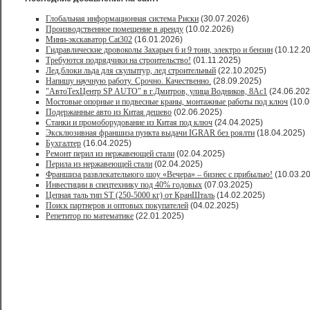
Глобальная информационная система Риски
(30.07.2026)
Производственное помещение в аренду
(10.02.2026)
Мини-экскаватор Cat302
(16.01.2026)
Гидравлические дровоколы Захарыч 6 и 9 тонн, электро и бензин
(10.12.2
Требуются подрядчики на строительство!
(01.11.2025)
Лед,блоки льда для скульптур, лед строительный
(22.10.2025)
Напишу научную работу. Срочно. Качественно.
(28.09.2025)
"АвтоТехЦентр SP AUTO" в г.Дмитров, улица Водников, 8Ас1
(24.06.202
Мостовые опорные и подвесные краны, монтажные работы под ключ
(10.0
Подержанные авто из Китая дешево
(02.06.2025)
Станки и промоборудование из Китая под ключ
(24.04.2025)
Эксклюзивная франшиза пункта выдачи IGRAR без роялти
(18.04.2025)
Бухгалтер
(16.04.2025)
Ремонт перил из нержавеющей стали
(02.04.2025)
Перила из нержавеющей стали
(02.04.2025)
Франшиза развлекательного шоу «Вечера» – бизнес с прибылью!
(10.03.2
Инвестиции в спецтехнику под 40% годовых
(07.03.2025)
Цепная таль тип ST (250-5000 кг) от КранШталь
(14.02.2025)
Поиск партнеров и оптовых покупателей
(04.02.2025)
Репетитор по математике
(22.01.2025)