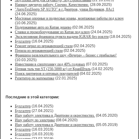
Лед,блоки льда для скульптур, лед строительный
(22.10.2025)
Напишу научную работу. Срочно. Качественно.
(28.09.2025)
"АвтоТехЦентр SP AUTO" в г.Дмитров, улица Водников, 8Ас1
(24.06.2025)
Мостовые опорные и подвесные краны, монтажные работы под ключ
(10.06.2025)
Подержанные авто из Китая дешево
(02.06.2025)
Станки и промоборудование из Китая под ключ
(24.04.2025)
Эксклюзивная франшиза пункта выдачи IGRAR без роялти
(18.04.2025)
Бухгалтер
(16.04.2025)
Ремонт перил из нержавеющей стали
(02.04.2025)
Перила из нержавеющей стали
(02.04.2025)
Франшиза развлекательного шоу «Вечера» – бизнес с прибылью!
(10.03.2025)
Инвестиции в спецтехнику под 40% годовых
(07.03.2025)
Цепная таль тип ST (250-5000 кг) от КранШталь
(14.02.2025)
Поиск партнеров и оптовых покупателей
(04.02.2025)
Репетитор по математике
(22.01.2025)
Последние в этой категории:
Бухгалтер
(16.04.2025)
Бухгалтер
(27.04.2021)
Ищу работу электрика в Дмитрове и окрестностях.
(04.05.2020)
Ищу работу по электрике
(08.04.2020)
Ищу работу электрика в Дмитрове и окрестностях.
(05.05.2019)
Бухгалтер
(16.03.2019)
Бухгалтер
(16.03.2019)
Бухгалтер
(23.02.2019)