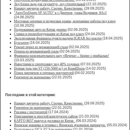
Лед,блоки льда для скульптур, лед строительный
(22.10.2025)
Напишу научную работу. Срочно. Качественно.
(28.09.2025)
"АвтоТехЦентр SP AUTO" в г.Дмитров, улица Водников, 8Ас1
(24.06.2025)
Мостовые опорные и подвесные краны, монтажные работы под ключ
(10.06.2025)
Подержанные авто из Китая дешево
(02.06.2025)
Станки и промоборудование из Китая под ключ
(24.04.2025)
Эксклюзивная франшиза пункта выдачи IGRAR без роялти
(18.04.2025)
Бухгалтер
(16.04.2025)
Ремонт перил из нержавеющей стали
(02.04.2025)
Перила из нержавеющей стали
(02.04.2025)
Франшиза развлекательного шоу «Вечера» – бизнес с прибылью!
(10.03.2025)
Инвестиции в спецтехнику под 40% годовых
(07.03.2025)
Цепная таль тип ST (250-5000 кг) от КранШталь
(14.02.2025)
Поиск партнеров и оптовых покупателей
(04.02.2025)
Репетитор по математике
(22.01.2025)
Последние в этой категории:
Напишу научную работу. Срочно. Качественно.
(28.09.2025)
Репетитор по математике
(22.01.2025)
Реклама с постоплатой
(17.04.2024)
Приглашение в простой конструктор сайтов
(21.03.2024)
КАРГО 8657 выкуп и доставка из Китая .
(06.03.2024)
Японские машины и техника с Японских аукционов напрямую.
(05.03.2024)
Подготовка к ОГЭ, ЕГЭ по математике
(21.01.2024)