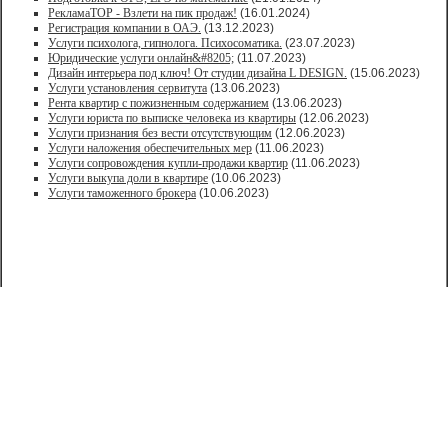
РекламаТОР - Взлети на пик продаж!
(16.01.2024)
Регистрация компании в ОАЭ.
(13.12.2023)
Услуги психолога, гипнолога. Психосоматика.
(23.07.2023)
Юридические услуги онлайн&#8205;
(11.07.2023)
Дизайн интерьера под ключ! От студии дизайна L DESIGN.
(15.06.2023)
Услуги установления сервитута
(13.06.2023)
Рента квартир с пожизненным содержанием
(13.06.2023)
Услуги юриста по выписке человека из квартиры
(12.06.2023)
Услуги признания без вести отсутствующим
(12.06.2023)
Услуги наложения обеспечительных мер
(11.06.2023)
Услуги сопровождения купли-продажи квартир
(11.06.2023)
Услуги выкупа доли в квартире
(10.06.2023)
Услуги таможенного брокера
(10.06.2023)