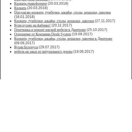
Кровать-трансформер
(20.03.2018)
Кровать
(20.03.2018)
Предлагаю кровати, тумбочки, шкафы, столы, вешалки, лавочки
(18.01.2018)
Кровати, тумбочки, шкафы, столы, вешалки, лавочки
(27.11.2017)
Купи кухню на фабрике!
(20.11.2017)
Перетяжка и ремонт мягкой мебели в Дмитрове
(25.10.2017)
Освещение от Компании Diode System
(19.09.2017)
Кровати, тумбочки, шкафы, столы, вешалки, лавочки в Дмитрове
(09.08.2017)
Кухни Белоруси
(29.07.2017)
мебель на заказ из натурального дерева
(19.06.2017)