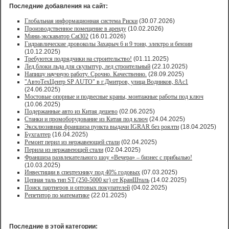
Последние добавления на сайт:
Глобальная информационная система Риски
(30.07.2026)
Производственное помещение в аренду
(10.02.2026)
Мини-экскаватор Cat302
(16.01.2026)
Гидравлические дровоколы Захарыч 6 и 9 тонн, электро и бензин
(10.12.2025)
Требуются подрядчики на строительство!
(01.11.2025)
Лед,блоки льда для скульптур, лед строительный
(22.10.2025)
Напишу научную работу. Срочно. Качественно.
(28.09.2025)
"АвтоТехЦентр SP AUTO" в г.Дмитров, улица Водников, 8Ас1
(24.06.2025)
Мостовые опорные и подвесные краны, монтажные работы под ключ
(10.06.2025)
Подержанные авто из Китая дешево
(02.06.2025)
Станки и промоборудование из Китая под ключ
(24.04.2025)
Эксклюзивная франшиза пункта выдачи IGRAR без роялти
(18.04.2025)
Бухгалтер
(16.04.2025)
Ремонт перил из нержавеющей стали
(02.04.2025)
Перила из нержавеющей стали
(02.04.2025)
Франшиза развлекательного шоу «Вечера» – бизнес с прибылью!
(10.03.2025)
Инвестиции в спецтехнику под 40% годовых
(07.03.2025)
Цепная таль тип ST (250-5000 кг) от КранШталь
(14.02.2025)
Поиск партнеров и оптовых покупателей
(04.02.2025)
Репетитор по математике
(22.01.2025)
Последние в этой категории: