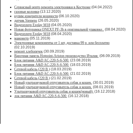
Сервисный центр ремонта электроники в Костроме
(04.04.2022)
газовые колонки
(13.12.2020)
купим измерители мощности
(06.10.2020)
датчик Siemens
(26.05.2020)
Видеоплеер Explay M18
(04.05.2020)
Новая фоторамка ONEXT PF-3b в оригинальной упаковке..
(08.04.2020)
Видеоплеер Explay M18
(08.04.2020)
манометр
(05.11.2019)
Электронные компоненты от 1 шт, доставка 99 р. или бесплатно
(02.10.2019)
ремонт хлебопечек
(30.09.2019)
Варочная панель Hotpoint-Ariston производство Италия.
(06.09.2019)
Блок питания A&D AC-220-S-6-500.
(23.08.2019)
Блок питания A&D AC-220-S-6-500.
(18.03.2019)
Сетевой кабель (220 В.)
(18.03.2019)
Блок питания A&D AC-220-S-6-500.
(21.02.2019)
Сетевой кабель (220 В.)
(21.02.2019)
Новый,ультразвуковой отпугиватель собак и кошек.
(30.01.2019)
Новый,ультразвуковой отпугиватель собак и кошек.
(08.01.2019)
Ультразвуковой отпугиватель собак и кошек(новый).
(16.12.2018)
лок питания A&D AC-220-S-6-500.
(16.12.2018)