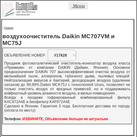
Меню
Главная
->
-
воздухоочиститель Daikin MC707VM и
MC75J
ОБЪЯВЛЕНИЕ НОМЕР:
#17828
Продаем фотокаталитический очиститель-ионизатор воздуха класса
«Премиум» от компании DAIKIN (Дайкин, Япония). Основное
предназначение DAIKIN 707 высокоэффективная очистка воздуха от
мельчайшей пыли, аллергенов, табачного дыма, пылевых клещей.
Нейтрализация вирусов и бактерий, дезодорация воздуха (удаление
запахов) до 99,99%.Daikin MCK75J с технологией Ururu, позволяет не
только очистить воздух от вредных примесей, но и поддерживать
комфортный уровень влажности воздуха, в жилых помещениях .
Всегда в продаже гофрированный комбинированный фильтр
KAC972A4E и биофильтр KAF972A4E
Сделано в Японии. Гарантия 3 года. Бесплатная доставка по городу.
(оплата по месту)
Телефон
:
ИЗВИНИТЕ, Объявление больше не актуально