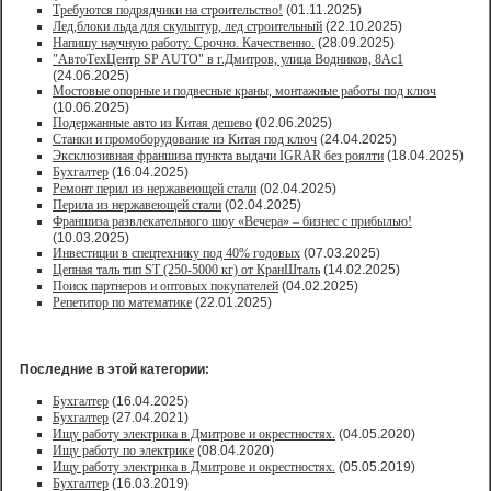
Требуются подрядчики на строительство!
(01.11.2025)
Лед,блоки льда для скульптур, лед строительный
(22.10.2025)
Напишу научную работу. Срочно. Качественно.
(28.09.2025)
"АвтоТехЦентр SP AUTO" в г.Дмитров, улица Водников, 8Ас1
(24.06.2025)
Мостовые опорные и подвесные краны, монтажные работы под ключ
(10.06.2025)
Подержанные авто из Китая дешево
(02.06.2025)
Станки и промоборудование из Китая под ключ
(24.04.2025)
Эксклюзивная франшиза пункта выдачи IGRAR без роялти
(18.04.2025)
Бухгалтер
(16.04.2025)
Ремонт перил из нержавеющей стали
(02.04.2025)
Перила из нержавеющей стали
(02.04.2025)
Франшиза развлекательного шоу «Вечера» – бизнес с прибылью!
(10.03.2025)
Инвестиции в спецтехнику под 40% годовых
(07.03.2025)
Цепная таль тип ST (250-5000 кг) от КранШталь
(14.02.2025)
Поиск партнеров и оптовых покупателей
(04.02.2025)
Репетитор по математике
(22.01.2025)
Последние в этой категории:
Бухгалтер
(16.04.2025)
Бухгалтер
(27.04.2021)
Ищу работу электрика в Дмитрове и окрестностях.
(04.05.2020)
Ищу работу по электрике
(08.04.2020)
Ищу работу электрика в Дмитрове и окрестностях.
(05.05.2019)
Бухгалтер
(16.03.2019)