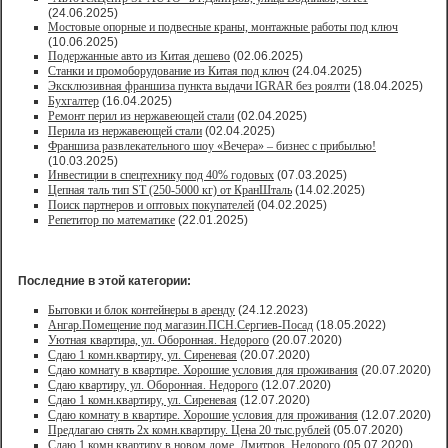
(24.06.2025)
Мостовые опорные и подвесные краны, монтажные работы под ключ
(10.06.2025)
Подержанные авто из Китая дешево
(02.06.2025)
Станки и промоборудование из Китая под ключ
(24.04.2025)
Эксклюзивная франшиза пункта выдачи IGRAR без роялти
(18.04.2025)
Бухгалтер
(16.04.2025)
Ремонт перил из нержавеющей стали
(02.04.2025)
Перила из нержавеющей стали
(02.04.2025)
Франшиза развлекательного шоу «Вечера» – бизнес с прибылью!
(10.03.2025)
Инвестиции в спецтехнику под 40% годовых
(07.03.2025)
Цепная таль тип ST (250-5000 кг) от КранШталь
(14.02.2025)
Поиск партнеров и оптовых покупателей
(04.02.2025)
Репетитор по математике
(22.01.2025)
Последние в этой категории:
Бытовки и блок контейнеры в аренду
(24.12.2023)
Ангар.Помещение под магазин.ПСН.Сергиев-Посад
(18.05.2022)
Уютная квартира, ул. Оборонная. Недорого
(20.07.2020)
Сдаю 1 комн.квартиру, ул. Сиреневая
(20.07.2020)
Сдаю комнату в квартире. Хорошие условия для проживания
(20.07.2020)
Сдаю квартиру, ул. Оборонная. Недорого
(12.07.2020)
Сдаю 1 комн.квартиру, ул. Сиреневая
(12.07.2020)
Сдаю комнату в квартире. Хорошие условия для проживания
(12.07.2020)
Предлагаю снять 2х комн.квартиру. Цена 20 тыс.рублей
(05.07.2020)
Сдаю 1 комн.квартиру в новом доме. Дмитров. Недорого
(05.07.2020)