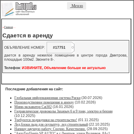
Меню
Главная
->
-
-
Сдается в аренду
ОБЪЯВЛЕНИЕ НОМЕР:
#17751
дается в аренду нежилое помещение в центре города Дмитрова,
площадью 100м2. Звоните 8-.
Телефон
:
ИЗВИНИТЕ, Объявление больше не актуально
Последние добавления на сайт:
Глобальная информационная система Риски
(30.07.2026)
Производственное помещение в аренду
(10.02.2026)
Мини-экскаватор Cat302
(16.01.2026)
Гидравлические дровоколы Захарыч 6 и 9 тонн, электро и бензин
(10.12.2025)
Требуются подрядчики на строительство!
(01.11.2025)
Лед,блоки льда для скульптур, лед строительный
(22.10.2025)
Напишу научную работу. Срочно. Качественно.
(28.09.2025)
"АвтоТехЦентр SP AUTO" в г.Дмитров, улица Водников, 8Ас1