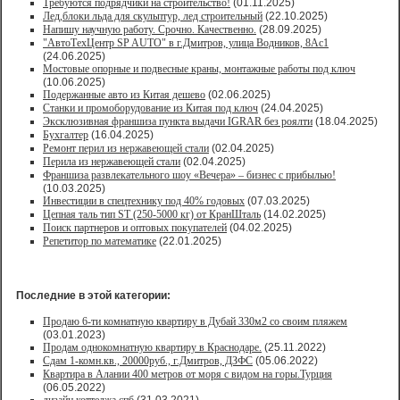
Требуются подрядчики на строительство!
(01.11.2025)
Лед,блоки льда для скульптур, лед строительный
(22.10.2025)
Напишу научную работу. Срочно. Качественно.
(28.09.2025)
"АвтоТехЦентр SP AUTO" в г.Дмитров, улица Водников, 8Ас1
(24.06.2025)
Мостовые опорные и подвесные краны, монтажные работы под ключ
(10.06.2025)
Подержанные авто из Китая дешево
(02.06.2025)
Станки и промоборудование из Китая под ключ
(24.04.2025)
Эксклюзивная франшиза пункта выдачи IGRAR без роялти
(18.04.2025)
Бухгалтер
(16.04.2025)
Ремонт перил из нержавеющей стали
(02.04.2025)
Перила из нержавеющей стали
(02.04.2025)
Франшиза развлекательного шоу «Вечера» – бизнес с прибылью!
(10.03.2025)
Инвестиции в спецтехнику под 40% годовых
(07.03.2025)
Цепная таль тип ST (250-5000 кг) от КранШталь
(14.02.2025)
Поиск партнеров и оптовых покупателей
(04.02.2025)
Репетитор по математике
(22.01.2025)
Последние в этой категории:
Продаю 6-ти комнатную квартиру в Дубай 330м2 со своим пляжем
(03.01.2023)
Продам однокомнатную квартиру в Краснодаре.
(25.11.2022)
Сдам 1-комн.кв., 20000руб., г.Дмитров, ДЗФС
(05.06.2022)
Квартира в Алании 400 метров от моря с видом на горы.Турция
(06.05.2022)