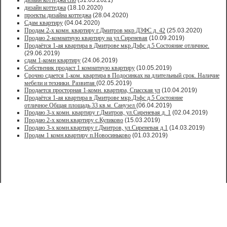
дизайн коттеджа спб
(31.03.2021)
дизайн коттеджа
(18.10.2020)
проекты дизайна коттеджа
(28.04.2020)
Сдам квартиру
(04.04.2020)
Продам 2-х комн. квартиру г.Дмитров мкр.ДЗФС д. 42
(25.03.2020)
Продаю 2-комнатную квартиру на ул.Сиреневая
(10.09.2019)
Продаётся 1-ая квартира в Дмитрове мкр.Дзфс д.5 Состояние отличное.
(29.06.2019)
сдам 1-комн квартиру
(24.06.2019)
Собственик продаст 1 комнатную квартиру
(10.05.2019)
Срочно сдается 1-ком. квартира в Подосинках на длительный срок. Наличие
мебели и техники. Развитая
(02.05.2019)
Продается просторная 1-комн. квартира, Спасская ул
(10.04.2019)
Продаётся 1-ая квартира в Дмитрове мкр.Дзфс д.5 Состояние
отличное.Общая площадь 33 кв.м. Санузел
(06.04.2019)
Продаю 3-х комн. квартиру г.Дмитров, ул.Сиреневая д. 1
(02.04.2019)
Продаю 2-х комн.квартиру с.Куликово
(15.03.2019)
Продаю 3-х комн.квартиру г.Дмитров, ул.Сиреневая д.1
(14.03.2019)
Продам 1 комн.квартиру п.Новосиньково
(01.03.2019)