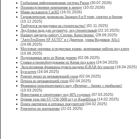
Глобальная информационная система Риски
(30.07.2026)
Производственное помещение в аренду
(10.02.2026)
Мини-экскаватор Cat302
(16.01.2026)
Гидравлические дровоколы Захарыч 6 и 9 тонн, электро и бензин
(10.12.2025)
Требуются подрядчики на строительство!
(01.11.2025)
Лед,блоки льда для скульптур, лед строительный
(22.10.2025)
Напишу научную работу. Срочно. Качественно.
(28.09.2025)
"АвтоТехЦентр SP AUTO" в г.Дмитров, улица Водников, 8Ас1
(24.06.2025)
Мостовые опорные и подвесные краны, монтажные работы под ключ
(10.06.2025)
Подержанные авто из Китая дешево
(02.06.2025)
Станки и промоборудование из Китая под ключ
(24.04.2025)
Эксклюзивная франшиза пункта выдачи IGRAR без роялти
(18.04.2025)
Бухгалтер
(16.04.2025)
Ремонт перил из нержавеющей стали
(02.04.2025)
Перила из нержавеющей стали
(02.04.2025)
Франшиза развлекательного шоу «Вечера» – бизнес с прибылью!
(10.03.2025)
Инвестиции в спецтехнику под 40% годовых
(07.03.2025)
Цепная таль тип ST (250-5000 кг) от КранШталь
(14.02.2025)
Поиск партнеров и оптовых покупателей
(04.02.2025)
Репетитор по математике
(22.01.2025)