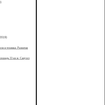
)
2019)
ели и техники. Развитая
лощадь 33 кв.м. Санузел