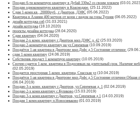
Продаю 6-ти комнатную квартиру в Дубай 330м2 со своим пляжем
(03.01.2023
Продам однокомнатную квартиру в Краснодаре.
(25.11.2022)
Сдам 1-комн.кв., 20000руб., г.Дмитров, ДЗФС
(05.06.2022)
Квартира в Алании 400 метров от моря с видом на горы.Турция
(06.05.2022)
дизайн коттеджа спб
(31.03.2021)
дизайн коттеджа
(18.10.2020)
проекты дизайна коттеджа
(28.04.2020)
Сдам квартиру
(04.04.2020)
Продам 2-х комн. квартиру г.Дмитров мкр.ДЗФС д. 42
(25.03.2020)
Продаю 2-комнатную квартиру на ул.Сиреневая
(10.09.2019)
Продаётся 1-ая квартира в Дмитрове мкр.Дзфс д.5 Состояние отличное.
(29.06.
сдам 1-комн квартиру
(24.06.2019)
Собственик продаст 1 комнатную квартиру
(10.05.2019)
Срочно сдается 1-ком. квартира в Подосинках на длительный срок. Наличие меб
(02.05.2019)
Продается просторная 1-комн. квартира, Спасская ул
(10.04.2019)
Продаётся 1-ая квартира в Дмитрове мкр.Дзфс д.5 Состояние отличное.Общая п
(06.04.2019)
Продаю 3-х комн. квартиру г.Дмитров, ул.Сиреневая д. 1
(02.04.2019)
Продаю 2-х комн.квартиру с.Куликово
(15.03.2019)
Продаю 3-х комн.квартиру г.Дмитров, ул.Сиреневая д.1
(14.03.2019)
Продам 1 комн.квартиру п.Новосиньково
(01.03.2019)