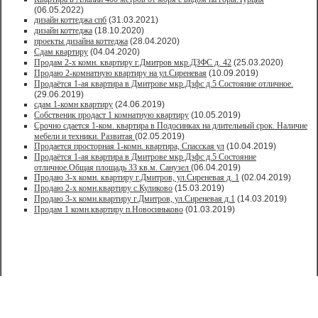
(06.05.2022)
дизайн коттеджа спб
(31.03.2021)
дизайн коттеджа
(18.10.2020)
проекты дизайна коттеджа
(28.04.2020)
Сдам квартиру
(04.04.2020)
Продам 2-х комн. квартиру г.Дмитров мкр.ДЗФС д. 42
(25.03.2020)
Продаю 2-комнатную квартиру на ул.Сиреневая
(10.09.2019)
Продаётся 1-ая квартира в Дмитрове мкр.Дзфс д.5 Состояние отличное.
(29.06.2019)
сдам 1-комн квартиру
(24.06.2019)
Собственик продаст 1 комнатную квартиру
(10.05.2019)
Срочно сдается 1-ком. квартира в Подосинках на длительный срок. Наличие
мебели и техники. Развитая
(02.05.2019)
Продается просторная 1-комн. квартира, Спасская ул
(10.04.2019)
Продаётся 1-ая квартира в Дмитрове мкр.Дзфс д.5 Состояние
отличное.Общая площадь 33 кв.м. Санузел
(06.04.2019)
Продаю 3-х комн. квартиру г.Дмитров, ул.Сиреневая д. 1
(02.04.2019)
Продаю 2-х комн.квартиру с.Куликово
(15.03.2019)
Продаю 3-х комн.квартиру г.Дмитров, ул.Сиреневая д.1
(14.03.2019)
Продам 1 комн.квартиру п.Новосиньково
(01.03.2019)