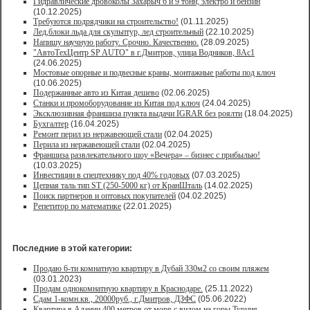
Гидравлические дровоколы Захарыч 6 и 9 тонн, электро и бензин
(10.12.2025)
Требуются подрядчики на строительство!
(01.11.2025)
Лед,блоки льда для скульптур, лед строительный
(22.10.2025)
Напишу научную работу. Срочно. Качественно.
(28.09.2025)
"АвтоТехЦентр SP AUTO" в г.Дмитров, улица Водников, 8Ас1
(24.06.2025)
Мостовые опорные и подвесные краны, монтажные работы под ключ
(10.06.2025)
Подержанные авто из Китая дешево
(02.06.2025)
Станки и промоборудование из Китая под ключ
(24.04.2025)
Эксклюзивная франшиза пункта выдачи IGRAR без роялти
(18.04.2025)
Бухгалтер
(16.04.2025)
Ремонт перил из нержавеющей стали
(02.04.2025)
Перила из нержавеющей стали
(02.04.2025)
Франшиза развлекательного шоу «Вечера» – бизнес с прибылью!
(10.03.2025)
Инвестиции в спецтехнику под 40% годовых
(07.03.2025)
Цепная таль тип ST (250-5000 кг) от КранШталь
(14.02.2025)
Поиск партнеров и оптовых покупателей
(04.02.2025)
Репетитор по математике
(22.01.2025)
Последние в этой категории:
Продаю 6-ти комнатную квартиру в Дубай 330м2 со своим пляжем
(03.01.2023)
Продам однокомнатную квартиру в Краснодаре.
(25.11.2022)
Сдам 1-комн.кв., 20000руб., г.Дмитров, ДЗФС
(05.06.2022)
Квартира в Алании 400 метров от моря с видом на горы.Турция